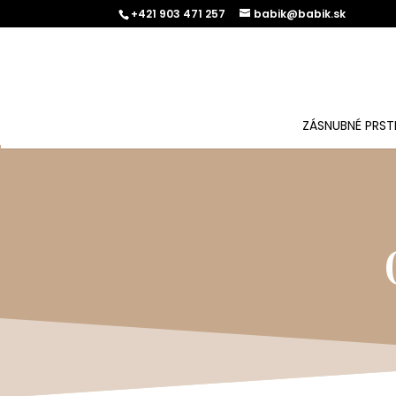
+421 903 471 257
babik@babik.sk
ZÁSNUBNÉ PRST