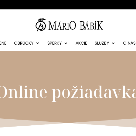
ENE
OBRÚČKY
ŠPERKY
AKCIE
SLUŽBY
O NÁS
Online požiadavk