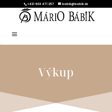
+421 903 471 257
babik@babik.sk
Výkup