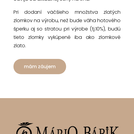
Pri dodaní väčšieho množstva zlatých
zlomkov na výrobu, než bude váha hotového
šperku aj so stratou pri výrobe (tj.10%), budú
tieto zlomky vykúpené iba ako zlomkové
zlato.
mám záujem