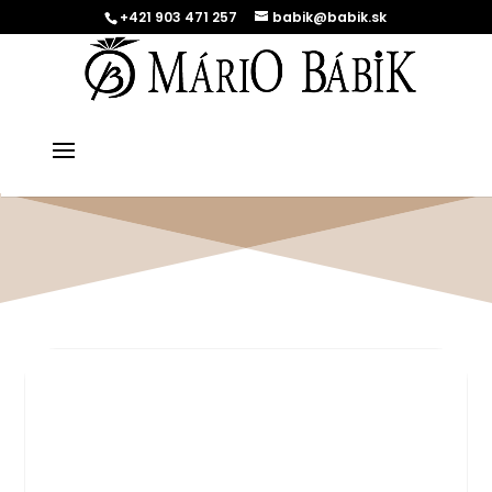
+421 903 471 257
babik@babik.sk