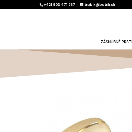
+421 903 471 257
babik@babik.sk
ZÁSNUBNÉ PRST