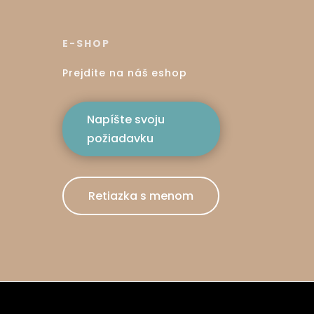
E-SHOP
Prejdite na náš eshop
Napíšte svoju
požiadavku
Retiazka s menom