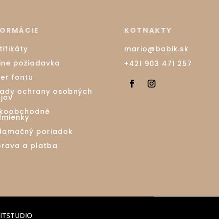
FORMÁCIE
KOTNAKTY
tifikáty
mario@babik.sk
ine požiadavka
+421 903 471 257
er fontu
ady ochrany osobných
jov
ľkoobchodné
mienky
lamačný poriadok
rava a platba
ITSTUDIO