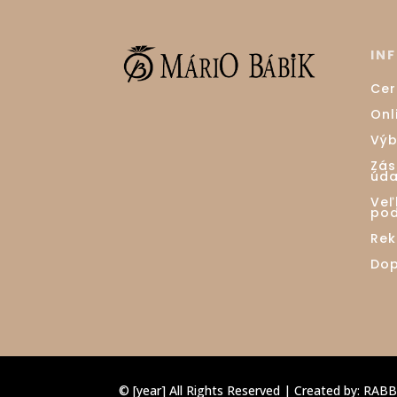
IN
Cer
Onl
Výb
Zás
úda
Ve
pod
Rek
Dop
© [year] All Rights Reserved | Created by:
RABB