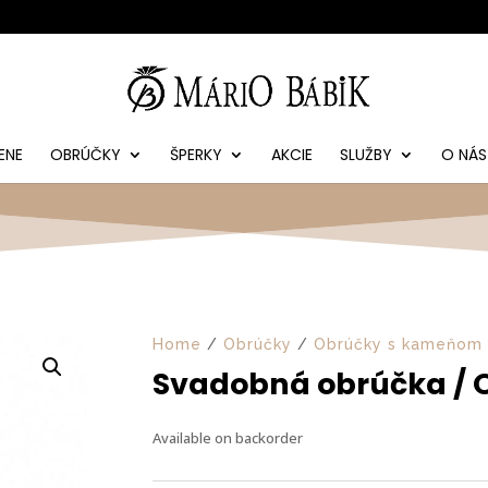
ENE
OBRÚČKY
ŠPERKY
AKCIE
SLUŽBY
O NÁS
Home
/
Obrúčky
/
Obrúčky s kameňom
Svadobná obrúčka / 
Available on backorder