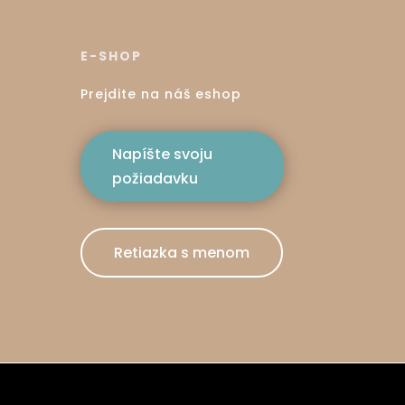
E-SHOP
Prejdite na náš eshop
Napíšte svoju
požiadavku
Retiazka s menom