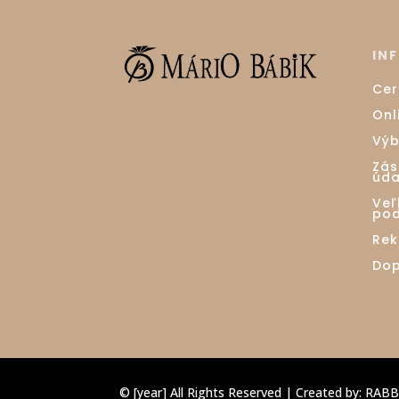
IN
Cer
Onl
Výb
Zás
úda
Ve
pod
Rek
Dop
© [year] All Rights Reserved | Created by:
RABB