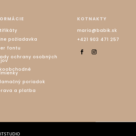
FORMÁCIE
KOTNAKTY
tifikáty
mario@babik.sk
ine požiadavka
+421 903 471 257
er fontu
ady ochrany osobných
jov
ľkoobchodné
mienky
lamačný poriadok
rava a platba
ITSTUDIO