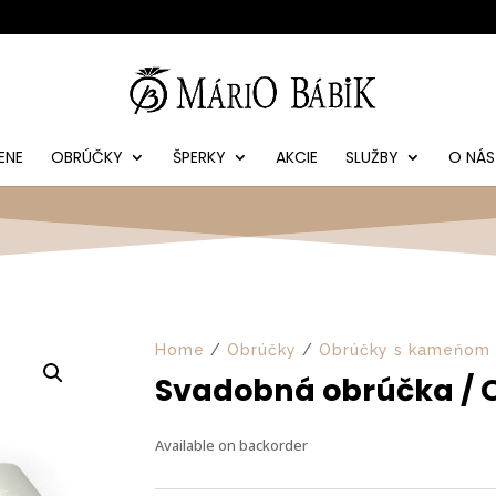
ENE
OBRÚČKY
ŠPERKY
AKCIE
SLUŽBY
O NÁS
Home
/
Obrúčky
/
Obrúčky s kameňom
Svadobná obrúčka / 
Available on backorder