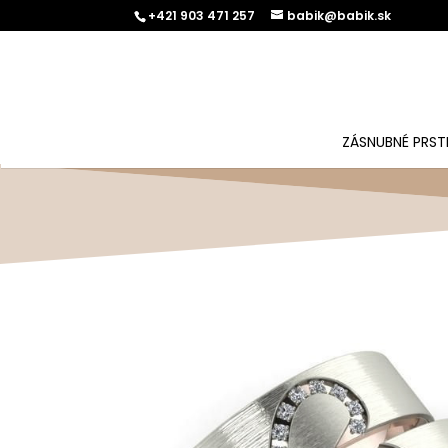
+421 903 471 257
babik@babik.sk
ZÁSNUBNÉ PRST