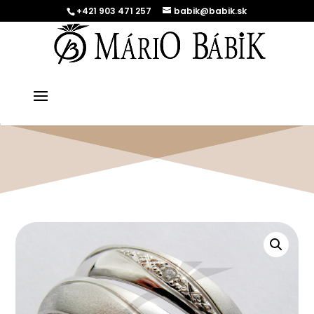
+421 903 471 257
babik@babik.sk