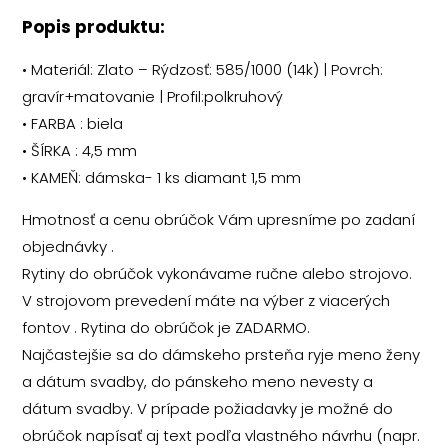
Popis produktu:
• Materiál: Zlato – Rýdzosť: 585/1000 (14k) | Povrch:
gravír+matovanie | Profil:polkruhový
• FARBA : biela
• ŠÍRKA : 4,5 mm
• KAMEŇ: dámska- 1 ks diamant 1,5 mm
Hmotnosť a cenu obrúčok Vám upresníme po zadaní
objednávky .
Rytiny do obrúčok vykonávame ručne alebo strojovo.
V strojovom prevedení máte na výber z viacerých
fontov . Rytina do obrúčok je ZADARMO.
Najčastejšie sa do dámskeho prsteňa ryje meno ženy
a dátum svadby, do pánskeho meno nevesty a
dátum svadby. V prípade požiadavky je možné do
obrúčok napísať aj text podľa vlastného návrhu (napr.