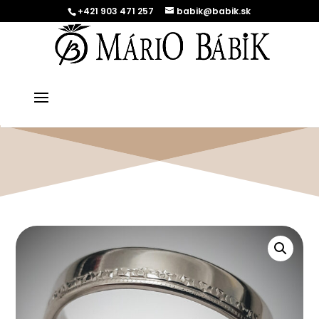
+421 903 471 257
babik@babik.sk