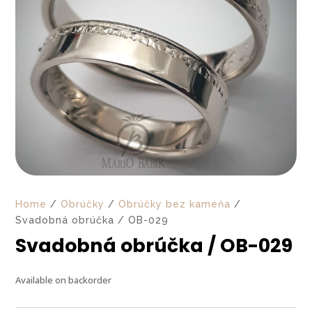
Home
/
Obrúčky
/
Obrúčky bez kameňa
/
Svadobná obrúčka / OB-029
Svadobná obrúčka / OB-029
Available on backorder