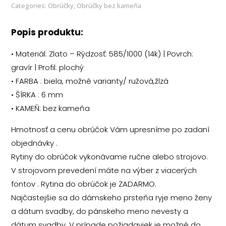
Categories:
Obrúčky
,
Obrúčky bez kameňa
Popis produktu:
• Materiál: Zlato – Rýdzosť: 585/1000 (14k) | Povrch:
gravír | Profil: plochý
• FARBA : biela, možné varianty/ ružová,žlzá
• ŠÍRKA : 6 mm
• KAMEŇ: bez kameňa
Hmotnosť a cenu obrúčok Vám upresníme po zadaní
objednávky .
Rytiny do obrúčok vykonávame ručne alebo strojovo.
V strojovom prevedení máte na výber z viacerých
fontov . Rytina do obrúčok je ZADARMO.
Najčastejšie sa do dámskeho prsteňa ryje meno ženy
a dátum svadby, do pánskeho meno nevesty a
dátum svadby. V prípade požiadaviek je možné do