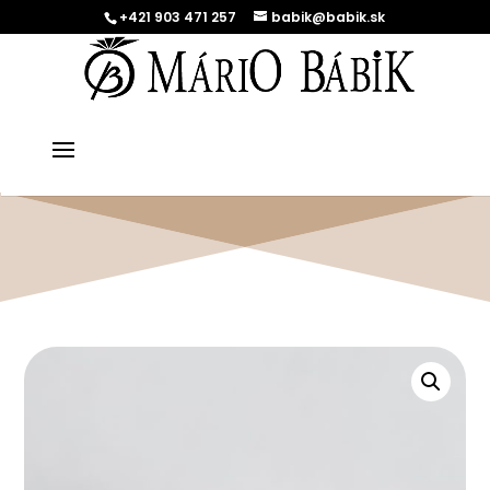
+421 903 471 257
babik@babik.sk