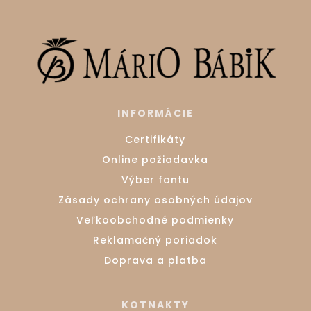
INFORMÁCIE
Certifikáty
Online požiadavka
Výber fontu
Zásady ochrany osobných údajov
Veľkoobchodné podmienky
Reklamačný poriadok
Doprava a platba
KOTNAKTY