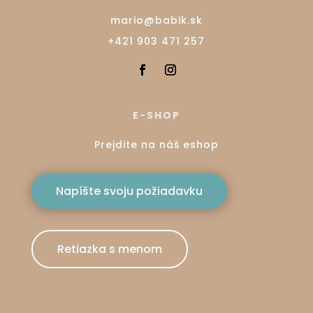
mario@babik.sk
+421 903 471 257
E-SHOP
Prejdite na náš eshop
Napíšte svoju požiadavku
Retiazka s menom