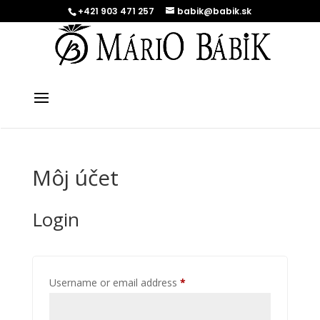
+421 903 471 257
babik@babik.sk
Môj účet
Login
Required
Username or email address
*