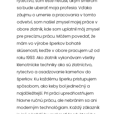
rytectvo, som ešte netušil, akým smerom
sa bude uberať moja profesia. Vďaka
záujmu o umenie a pracovania v tomto
odvetví, som našiel zmysel mojej práce v
obore zlatník, kde som uplatnil môj zmysel
pre precíznu prácu. Môžem povedať, že
mám vo výrobe šperkov bohaté
skúsenosti, keďže v obore pracujem už od
roku 1993. Ako zlatník vykonávam všetky
klenotnícke techniky ako sú zlatníctvo,
rytectvo a osadzovanie kameňov do
šperkov. Ku každému šperku pristupujem
spôsobom, ako keby bol jedinečný a
najdôležitejší. Pri práci upredňostňujem
hlavne ručnú prácu, ale nebránim sa ani
moderným technológiam. Každý zákazník