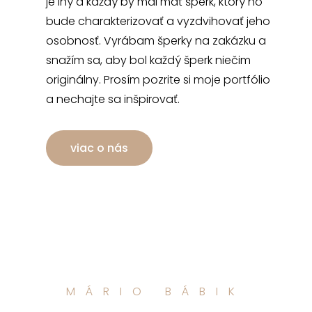
je iný a každý by mal mať šperk, ktorý ho
bude charakterizovať a vyzdvihovať jeho
osobnosť. Vyrábam šperky na zakázku a
snažím sa, aby bol každý šperk niečim
originálny. Prosím pozrite si moje portfólio
a nechajte sa inšpirovať.
viac o nás
MÁRIO BÁBIK