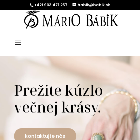
+421 903 471 257
babik@babik.sk
Prežite kúzlo
večnej krásy.
kontaktujte nás