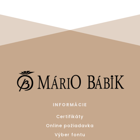
INFORMÁCIE
Certifikáty
Online požiadavka
Výber fontu