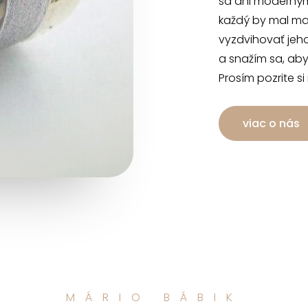
sa ani moderným
každý by mal mať
vyzdvihovať jeh
a snažím sa, aby
Prosím pozrite si
viac o nás
MÁRIO BÁBIK