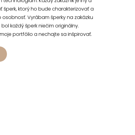
 technológiam. Každý zákazník je iný a
 šperk, ktorý ho bude charakterizovať a
o osobnosť. Vyrábam šperky na zakázku
 bol každý šperk niečim originálny.
 moje portfólio a nechajte sa inšpirovať.