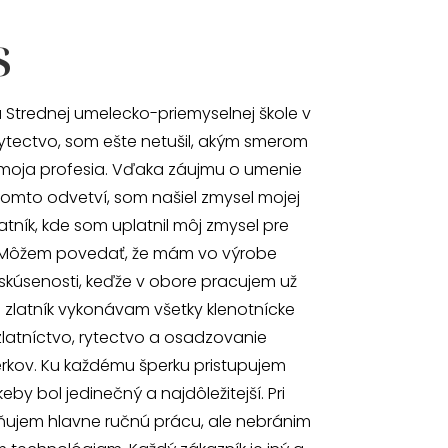
s
 Strednej umelecko-priemyselnej škole v
ytectvo, som ešte netušil, akým smerom
moja profesia. Vďaka záujmu o umenie
omto odvetví, som našiel zmysel mojej
atník, kde som uplatnil môj zmysel pre
 Môžem povedať, že mám vo výrobe
skúsenosti, keďže v obore pracujem už
o zlatník vykonávam všetky klenotnícke
zlatníctvo, rytectvo a osadzovanie
kov. Ku každému šperku pristupujem
by bol jedinečný a najdôležitejší. Pri
ňujem hlavne ručnú prácu, ale nebránim