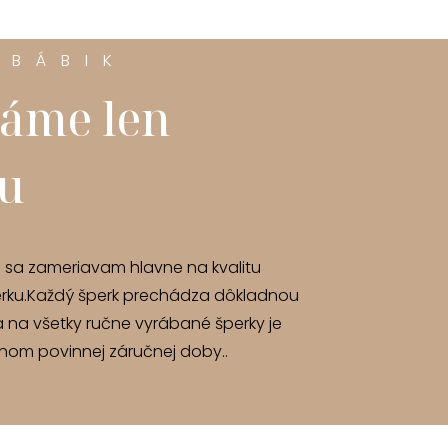
 BÁBIK
áme len
tu
u sa zameriavam hlavne na kvalitu
rku.Každý šperk prechádza dôkladnou
a na všetky ručne vyrábané šperky je
om povinnej záručnej doby..