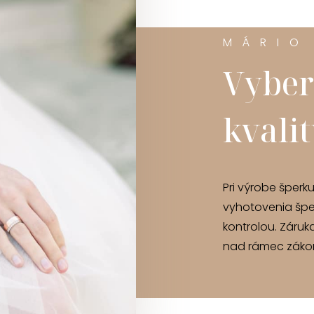
MÁRIO
Vyber
kvali
Pri výrobe šperk
vyhotovenia špe
kontrolou. Záruk
nad rámec zákon