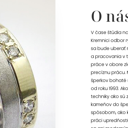
O ná
V čase štúdia na
Kremnici odbor r
sa bude uberať 
a pracovania v t
práce v obore zl
precíznu prácu.
šperkov bohaté 
od roku 1993. Ak
techniky ako sú 
kameňov do šper
spôsobom, ako ke
práci upredňost