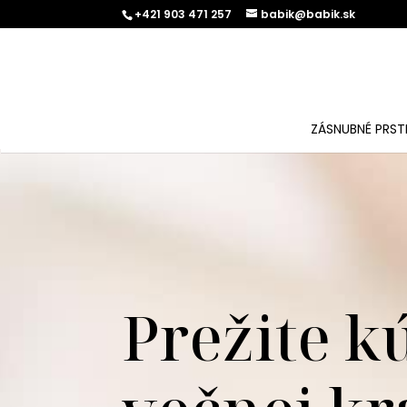
+421 903 471 257
babik@babik.sk
ZÁSNUBNÉ PRST
Prežite k