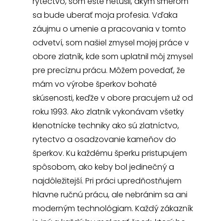
rytectvo, som ešte netušil, akým smerom
sa bude uberať moja profesia. Vďaka
záujmu o umenie a pracovania v tomto
odvetví, som našiel zmysel mojej práce v
obore zlatník, kde som uplatnil môj zmysel
pre precíznu prácu. Môžem povedať, že
mám vo výrobe šperkov bohaté
skúsenosti, keďže v obore pracujem už od
roku 1993. Ako zlatník vykonávam všetky
klenotnícke techniky ako sú zlatníctvo,
rytectvo a osadzovanie kameňov do
šperkov. Ku každému šperku pristupujem
spôsobom, ako keby bol jedinečný a
najdôležitejší. Pri práci upredňostňujem
hlavne ručnú prácu, ale nebránim sa ani
moderným technológiam. Každý zákazník