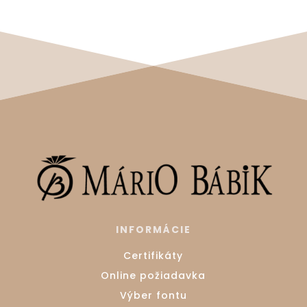
INFORMÁCIE
Certifikáty
Online požiadavka
Výber fontu