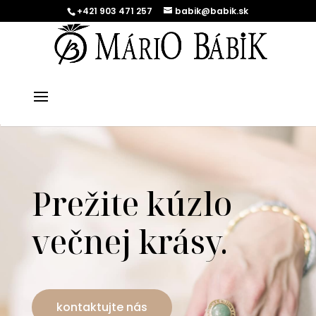
+421 903 471 257
babik@babik.sk
Prežite kúzlo
večnej krásy.
kontaktujte nás