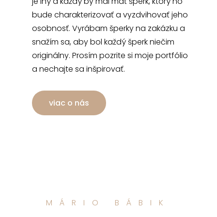
je iný a každý by mal mať šperk, ktorý ho
bude charakterizovať a vyzdvihovať jeho
osobnosť. Vyrábam šperky na zakázku a
snažím sa, aby bol každý šperk niečim
originálny. Prosím pozrite si moje portfólio
a nechajte sa inšpirovať.
viac o nás
MÁRIO BÁBIK