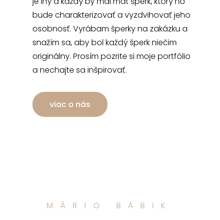
je iný a každý by mal mať šperk, ktorý ho
bude charakterizovať a vyzdvihovať jeho
osobnosť. Vyrábam šperky na zakázku a
snažím sa, aby bol každý šperk niečim
originálny. Prosím pozrite si moje portfólio
a nechajte sa inšpirovať.
viac o nás
MÁRIO BÁBIK