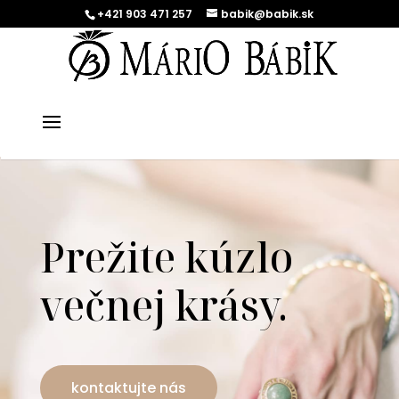
+421 903 471 257
babik@babik.sk
Prežite kúzlo
večnej krásy.
kontaktujte nás