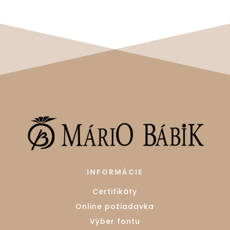
INFORMÁCIE
Certifikáty
Online požiadavka
Výber fontu