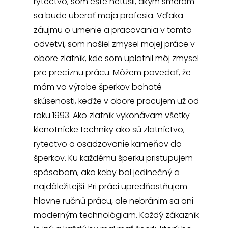
rytectvo, som ešte netušil, akým smerom
sa bude uberať moja profesia. Vďaka
záujmu o umenie a pracovania v tomto
odvetví, som našiel zmysel mojej práce v
obore zlatník, kde som uplatnil môj zmysel
pre precíznu prácu. Môžem povedať, že
mám vo výrobe šperkov bohaté
skúsenosti, keďže v obore pracujem už od
roku 1993. Ako zlatník vykonávam všetky
klenotnícke techniky ako sú zlatníctvo,
rytectvo a osadzovanie kameňov do
šperkov. Ku každému šperku pristupujem
spôsobom, ako keby bol jedinečný a
najdôležitejší. Pri práci upredňostňujem
hlavne ručnú prácu, ale nebránim sa ani
moderným technológiam. Každý zákazník