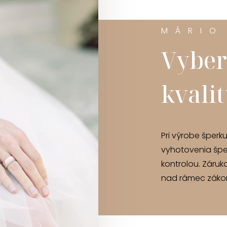
MÁRIO
Vyber
kvali
Pri výrobe šperk
vyhotovenia špe
kontrolou. Záruk
nad rámec zákon