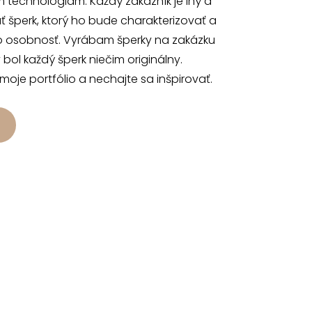
 technológiam. Každý zákazník je iný a
 šperk, ktorý ho bude charakterizovať a
o osobnosť. Vyrábam šperky na zakázku
 bol každý šperk niečim originálny.
 moje portfólio a nechajte sa inšpirovať.