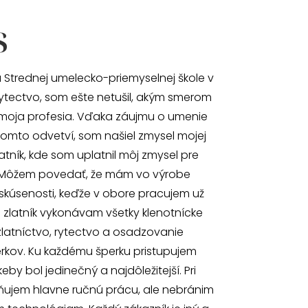
s
 Strednej umelecko-priemyselnej škole v
ytectvo, som ešte netušil, akým smerom
moja profesia. Vďaka záujmu o umenie
omto odvetví, som našiel zmysel mojej
atník, kde som uplatnil môj zmysel pre
 Môžem povedať, že mám vo výrobe
skúsenosti, keďže v obore pracujem už
o zlatník vykonávam všetky klenotnícke
zlatníctvo, rytectvo a osadzovanie
kov. Ku každému šperku pristupujem
by bol jedinečný a najdôležitejší. Pri
ňujem hlavne ručnú prácu, ale nebránim