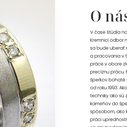
O ná
V čase štúdia na
Kremnici odbor r
sa bude uberať 
a pracovania v t
práce v obore zl
precíznu prácu.
šperkov bohaté 
od roku 1993. Ak
techniky ako sú 
kameňov do šper
spôsobom, ako ke
práci upredňost