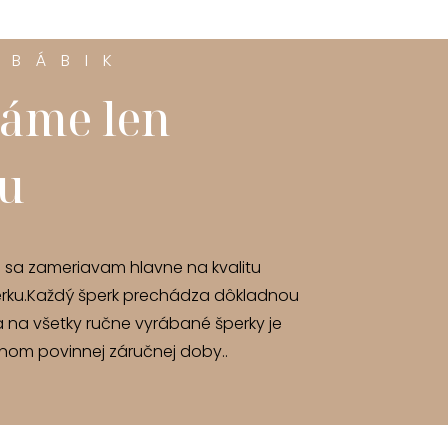
 BÁBIK
áme len
tu
u sa zameriavam hlavne na kvalitu
rku.Každý šperk prechádza dôkladnou
a na všetky ručne vyrábané šperky je
om povinnej záručnej doby..