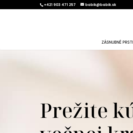
+421 903 471 257
babik@babik.sk
ZÁSNUBNÉ PRST
Prežite k