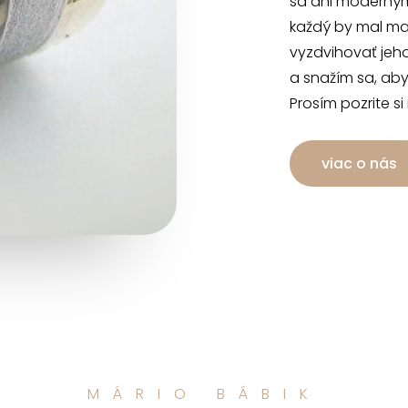
sa ani moderným
každý by mal mať
vyzdvihovať jeh
a snažím sa, aby
Prosím pozrite si
viac o nás
MÁRIO BÁBIK