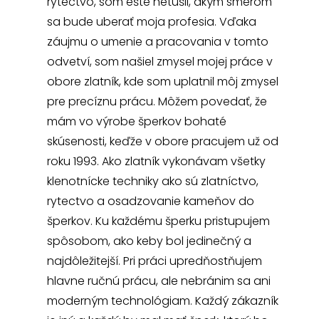
rytectvo, som ešte netušil, akým smerom
sa bude uberať moja profesia. Vďaka
záujmu o umenie a pracovania v tomto
odvetví, som našiel zmysel mojej práce v
obore zlatník, kde som uplatnil môj zmysel
pre precíznu prácu. Môžem povedať, že
mám vo výrobe šperkov bohaté
skúsenosti, keďže v obore pracujem už od
roku 1993. Ako zlatník vykonávam všetky
klenotnícke techniky ako sú zlatníctvo,
rytectvo a osadzovanie kameňov do
šperkov. Ku každému šperku pristupujem
spôsobom, ako keby bol jedinečný a
najdôležitejší. Pri práci upredňostňujem
hlavne ručnú prácu, ale nebránim sa ani
moderným technológiam. Každý zákazník