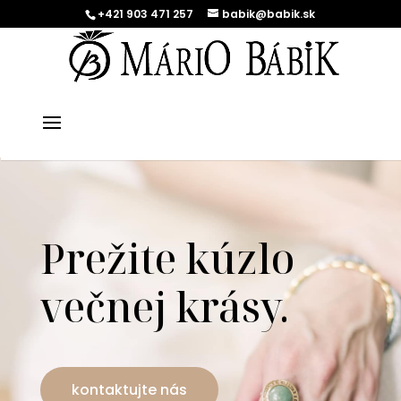
+421 903 471 257
babik@babik.sk
Prežite kúzlo
večnej krásy.
kontaktujte nás