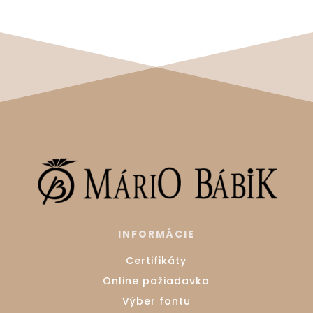
INFORMÁCIE
Certifikáty
Online požiadavka
Výber fontu