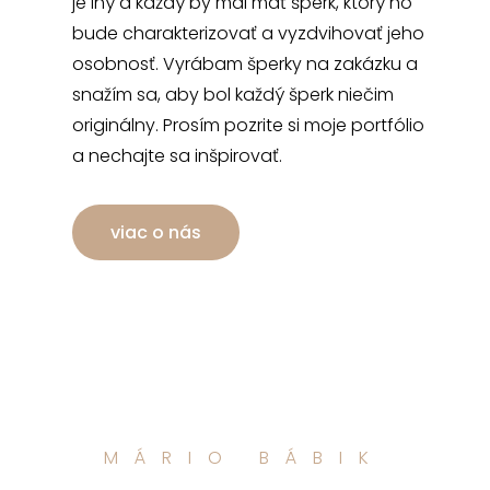
je iný a každý by mal mať šperk, ktorý ho
bude charakterizovať a vyzdvihovať jeho
osobnosť. Vyrábam šperky na zakázku a
snažím sa, aby bol každý šperk niečim
originálny. Prosím pozrite si moje portfólio
a nechajte sa inšpirovať.
viac o nás
MÁRIO BÁBIK