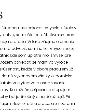
s
 Strednej umelecko-priemyselnej škole v
ytectvo, som ešte netušil, akým smerom
moja profesia. Vďaka záujmu o umenie
omto odvetví, som našiel zmysel mojej
atník, kde som uplatnil môj zmysel pre
 Môžem povedať, že mám vo výrobe
skúsenosti, keďže v obore pracujem už
o zlatník vykonávam všetky klenotnícke
zlatníctvo, rytectvo a osadzovanie
kov. Ku každému šperku pristupujem
by bol jedinečný a najdôležitejší. Pri
ňujem hlavne ručnú prácu, ale nebránim