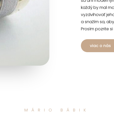
sa ani moderným
každý by mal mať
vyzdvihovať jeh
a snažím sa, aby
Prosím pozrite si
viac o nás
MÁRIO BÁBIK