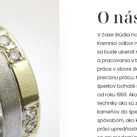
O ná
V čase štúdia na
Kremnici odbor r
sa bude uberať 
a pracovania v t
práce v obore zl
precíznu prácu.
šperkov bohaté 
od roku 1993. Ak
techniky ako sú 
kameňov do šper
spôsobom, ako ke
práci upredňost