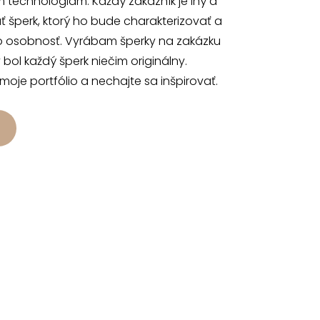
 technológiam. Každý zákazník je iný a
 šperk, ktorý ho bude charakterizovať a
o osobnosť. Vyrábam šperky na zakázku
 bol každý šperk niečim originálny.
 moje portfólio a nechajte sa inšpirovať.