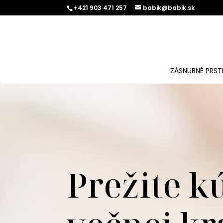
+421 903 471 257
babik@babik.sk
ZÁSNUBNÉ PRST
Prežite k