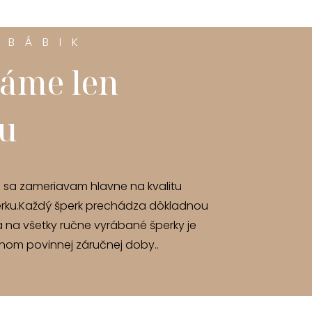
 BÁBIK
áme len
tu
u sa zameriavam hlavne na kvalitu
rku.Každý šperk prechádza dôkladnou
a na všetky ručne vyrábané šperky je
om povinnej záručnej doby..