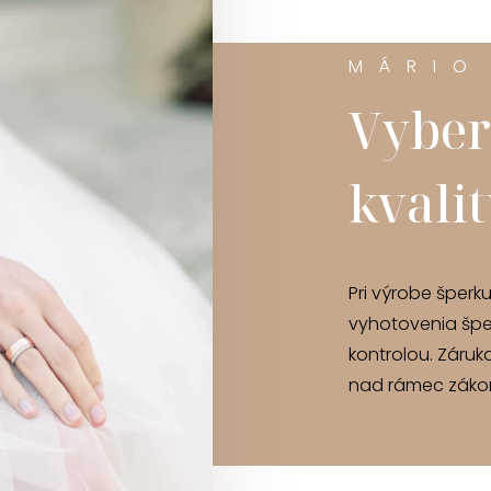
MÁRIO
Vyber
kvali
Pri výrobe šperk
vyhotovenia špe
kontrolou. Záruk
nad rámec zákon