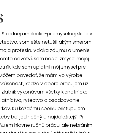
s
 Strednej umelecko-priemyselnej škole v
ytectvo, som ešte netušil, akým smerom
moja profesia. Vďaka záujmu o umenie
omto odvetví, som našiel zmysel mojej
atník, kde som uplatnil môj zmysel pre
 Môžem povedať, že mám vo výrobe
skúsenosti, keďže v obore pracujem už
o zlatník vykonávam všetky klenotnícke
zlatníctvo, rytectvo a osadzovanie
kov. Ku každému šperku pristupujem
by bol jedinečný a najdôležitejší. Pri
ňujem hlavne ručnú prácu, ale nebránim