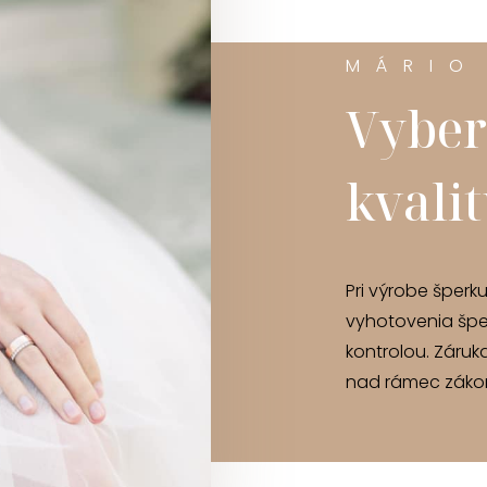
MÁRIO
Vyber
kvali
Pri výrobe šperk
vyhotovenia špe
kontrolou. Záruk
nad rámec zákon