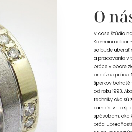
O ná
V čase štúdia na
Kremnici odbor r
sa bude uberať 
a pracovania v t
práce v obore zl
precíznu prácu.
šperkov bohaté 
od roku 1993. Ak
techniky ako sú 
kameňov do šper
spôsobom, ako ke
práci upredňost