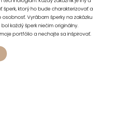
 technológiam. Každý zákazník je iný a
 šperk, ktorý ho bude charakterizovať a
o osobnosť. Vyrábam šperky na zakázku
 bol každý šperk niečim originálny.
 moje portfólio a nechajte sa inšpirovať.