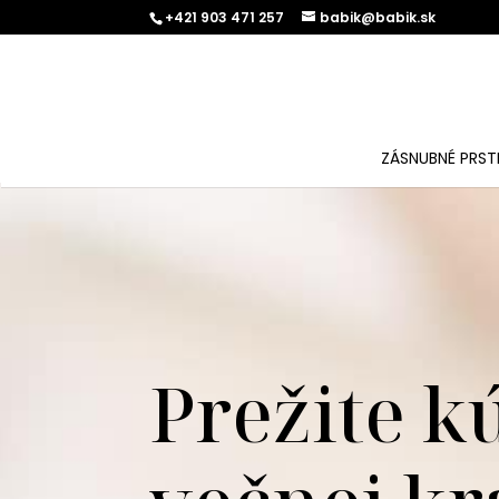
+421 903 471 257
babik@babik.sk
ZÁSNUBNÉ PRST
Prežite k