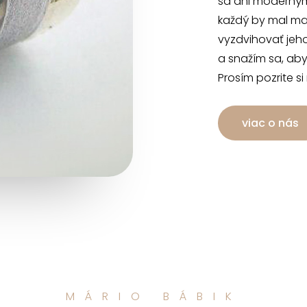
sa ani moderným
každý by mal mať
vyzdvihovať jeh
a snažím sa, aby
Prosím pozrite si
viac o nás
MÁRIO BÁBIK