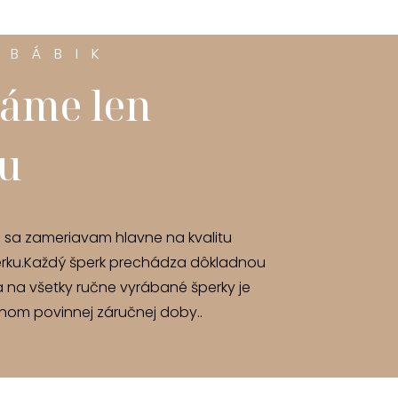
 BÁBIK
áme len
tu
u sa zameriavam hlavne na kvalitu
rku.Každý šperk prechádza dôkladnou
a na všetky ručne vyrábané šperky je
om povinnej záručnej doby..