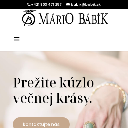
+421 903 471 257
babik@babik.sk
Prežite kúzlo
večnej krásy.
kontaktujte nás