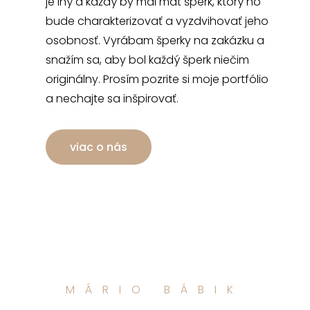
je iný a každý by mal mať šperk, ktorý ho
bude charakterizovať a vyzdvihovať jeho
osobnosť. Vyrábam šperky na zakázku a
snažím sa, aby bol každý šperk niečim
originálny. Prosím pozrite si moje portfólio
a nechajte sa inšpirovať.
viac o nás
MÁRIO BÁBIK