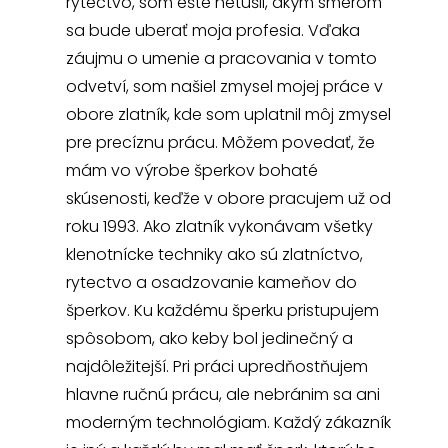
rytectvo, som ešte netušil, akým smerom
sa bude uberať moja profesia. Vďaka
záujmu o umenie a pracovania v tomto
odvetví, som našiel zmysel mojej práce v
obore zlatník, kde som uplatnil môj zmysel
pre precíznu prácu. Môžem povedať, že
mám vo výrobe šperkov bohaté
skúsenosti, keďže v obore pracujem už od
roku 1993. Ako zlatník vykonávam všetky
klenotnícke techniky ako sú zlatníctvo,
rytectvo a osadzovanie kameňov do
šperkov. Ku každému šperku pristupujem
spôsobom, ako keby bol jedinečný a
najdôležitejší. Pri práci upredňostňujem
hlavne ručnú prácu, ale nebránim sa ani
moderným technológiam. Každý zákazník