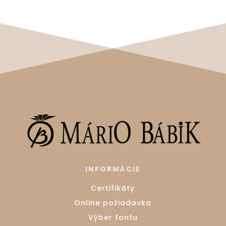
INFORMÁCIE
Certifikáty
Online požiadavka
Výber fontu