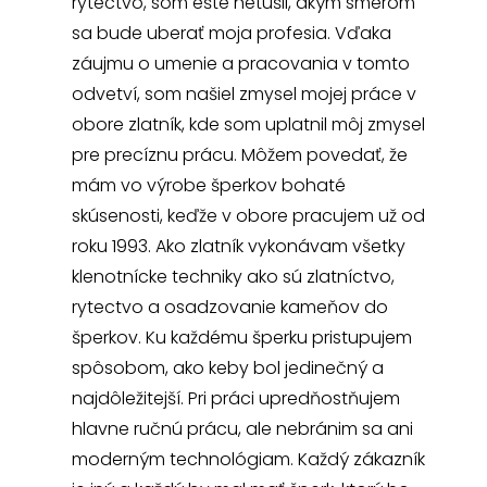
rytectvo, som ešte netušil, akým smerom
sa bude uberať moja profesia. Vďaka
záujmu o umenie a pracovania v tomto
odvetví, som našiel zmysel mojej práce v
obore zlatník, kde som uplatnil môj zmysel
pre precíznu prácu. Môžem povedať, že
mám vo výrobe šperkov bohaté
skúsenosti, keďže v obore pracujem už od
roku 1993. Ako zlatník vykonávam všetky
klenotnícke techniky ako sú zlatníctvo,
rytectvo a osadzovanie kameňov do
šperkov. Ku každému šperku pristupujem
spôsobom, ako keby bol jedinečný a
najdôležitejší. Pri práci upredňostňujem
hlavne ručnú prácu, ale nebránim sa ani
moderným technológiam. Každý zákazník