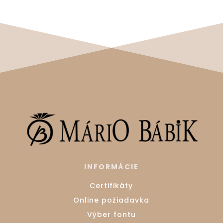
INFORMÁCIE
Certifikáty
Online požiadavka
Výber fontu