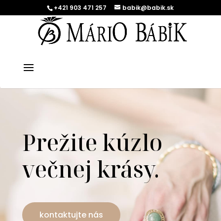
+421 903 471 257
babik@babik.sk
Prežite kúzlo
večnej krásy.
kontaktujte nás