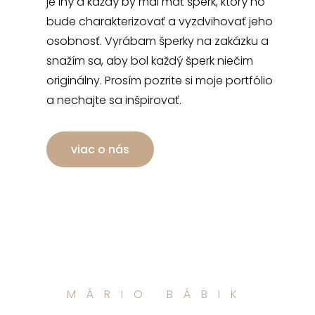
je iný a každý by mal mať šperk, ktorý ho
bude charakterizovať a vyzdvihovať jeho
osobnosť. Vyrábam šperky na zakázku a
snažím sa, aby bol každý šperk niečim
originálny. Prosím pozrite si moje portfólio
a nechajte sa inšpirovať.
viac o nás
MÁRIO BÁBIK