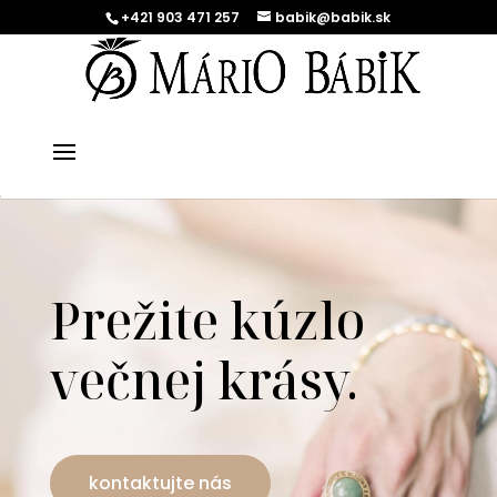
+421 903 471 257
babik@babik.sk
Prežite kúzlo
večnej krásy.
kontaktujte nás