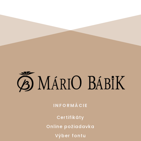
INFORMÁCIE
Certifikáty
Online požiadavka
Výber fontu