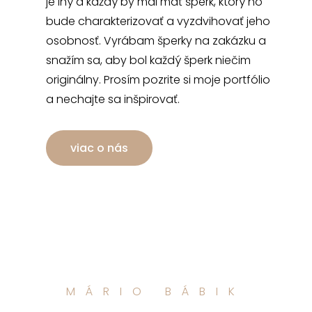
je iný a každý by mal mať šperk, ktorý ho
bude charakterizovať a vyzdvihovať jeho
osobnosť. Vyrábam šperky na zakázku a
snažím sa, aby bol každý šperk niečim
originálny. Prosím pozrite si moje portfólio
a nechajte sa inšpirovať.
viac o nás
MÁRIO BÁBIK