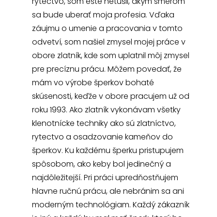
rytectvo, som ešte netušil, akým smerom
sa bude uberať moja profesia. Vďaka
záujmu o umenie a pracovania v tomto
odvetví, som našiel zmysel mojej práce v
obore zlatník, kde som uplatnil môj zmysel
pre precíznu prácu. Môžem povedať, že
mám vo výrobe šperkov bohaté
skúsenosti, keďže v obore pracujem už od
roku 1993. Ako zlatník vykonávam všetky
klenotnícke techniky ako sú zlatníctvo,
rytectvo a osadzovanie kameňov do
šperkov. Ku každému šperku pristupujem
spôsobom, ako keby bol jedinečný a
najdôležitejší. Pri práci upredňostňujem
hlavne ručnú prácu, ale nebránim sa ani
moderným technológiam. Každý zákazník