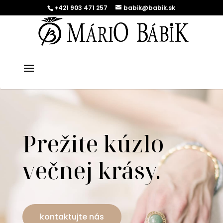
+421 903 471 257
babik@babik.sk
Prežite kúzlo
večnej krásy.
kontaktujte nás