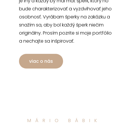
je iný a každý by mal mať šperk, ktorý ho
bude charakterizovať a vyzdvihovať jeho
osobnosť. Vyrábam šperky na zakázku a
snažím sa, aby bol každý šperk niečim
originálny. Prosím pozrite si moje portfólio
a nechajte sa inšpirovať.
viac o nás
MÁRIO BÁBIK