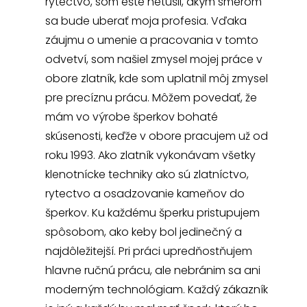
rytectvo, som ešte netušil, akým smerom
sa bude uberať moja profesia. Vďaka
záujmu o umenie a pracovania v tomto
odvetví, som našiel zmysel mojej práce v
obore zlatník, kde som uplatnil môj zmysel
pre precíznu prácu. Môžem povedať, že
mám vo výrobe šperkov bohaté
skúsenosti, keďže v obore pracujem už od
roku 1993. Ako zlatník vykonávam všetky
klenotnícke techniky ako sú zlatníctvo,
rytectvo a osadzovanie kameňov do
šperkov. Ku každému šperku pristupujem
spôsobom, ako keby bol jedinečný a
najdôležitejší. Pri práci upredňostňujem
hlavne ručnú prácu, ale nebránim sa ani
moderným technológiam. Každý zákazník