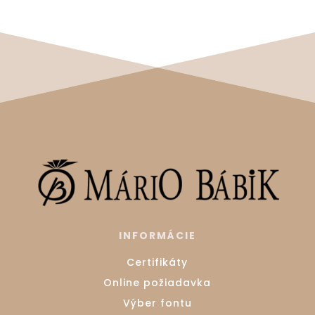
INFORMÁCIE
Certifikáty
Online požiadavka
Výber fontu