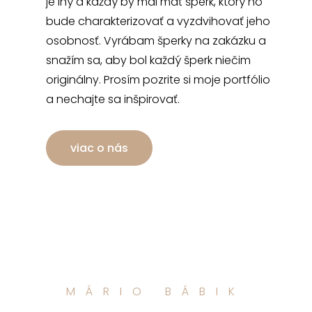
je iný a každý by mal mať šperk, ktorý ho
bude charakterizovať a vyzdvihovať jeho
osobnosť. Vyrábam šperky na zakázku a
snažím sa, aby bol každý šperk niečim
originálny. Prosím pozrite si moje portfólio
a nechajte sa inšpirovať.
viac o nás
MÁRIO BÁBIK