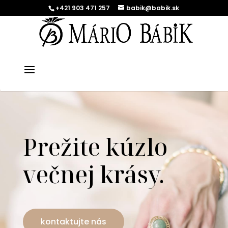
+421 903 471 257
babik@babik.sk
Prežite kúzlo
večnej krásy.
kontaktujte nás