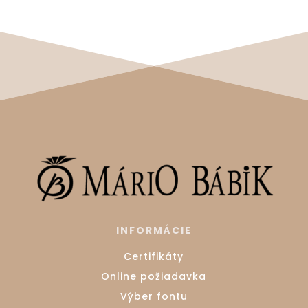
INFORMÁCIE
Certifikáty
Online požiadavka
Výber fontu