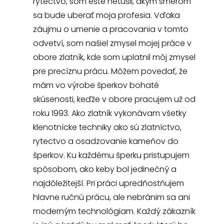
rytectvo, som ešte netušil, akým smerom
sa bude uberať moja profesia. Vďaka
záujmu o umenie a pracovania v tomto
odvetví, som našiel zmysel mojej práce v
obore zlatník, kde som uplatnil môj zmysel
pre precíznu prácu. Môžem povedať, že
mám vo výrobe šperkov bohaté
skúsenosti, keďže v obore pracujem už od
roku 1993. Ako zlatník vykonávam všetky
klenotnícke techniky ako sú zlatníctvo,
rytectvo a osadzovanie kameňov do
šperkov. Ku každému šperku pristupujem
spôsobom, ako keby bol jedinečný a
najdôležitejší. Pri práci upredňostňujem
hlavne ručnú prácu, ale nebránim sa ani
moderným technológiam. Každý zákazník