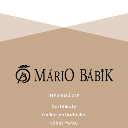
INFORMÁCIE
Certifikáty
Online požiadavka
Výber fontu