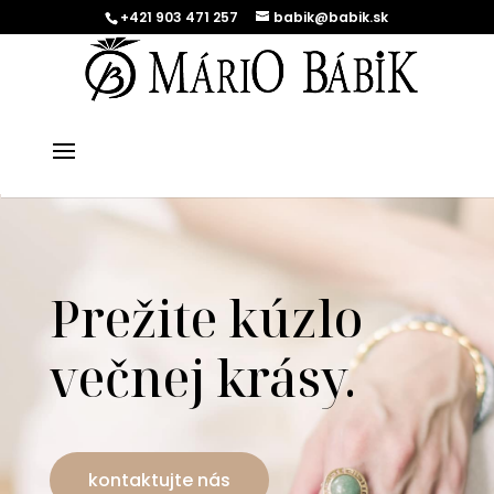
+421 903 471 257
babik@babik.sk
Prežite kúzlo
večnej krásy.
kontaktujte nás