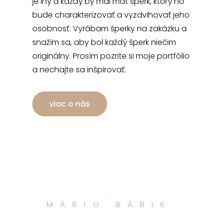
je iný a každý by mal mať šperk, ktorý ho
bude charakterizovať a vyzdvihovať jeho
osobnosť. Vyrábam šperky na zakázku a
snažím sa, aby bol každý šperk niečim
originálny. Prosím pozrite si moje portfólio
a nechajte sa inšpirovať.
viac o nás
MÁRIO BÁBIK