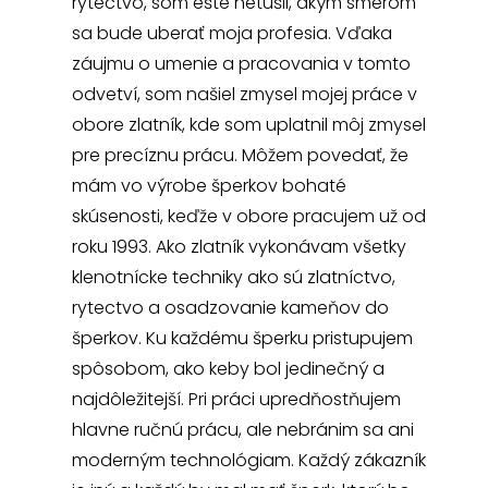
rytectvo, som ešte netušil, akým smerom
sa bude uberať moja profesia. Vďaka
záujmu o umenie a pracovania v tomto
odvetví, som našiel zmysel mojej práce v
obore zlatník, kde som uplatnil môj zmysel
pre precíznu prácu. Môžem povedať, že
mám vo výrobe šperkov bohaté
skúsenosti, keďže v obore pracujem už od
roku 1993. Ako zlatník vykonávam všetky
klenotnícke techniky ako sú zlatníctvo,
rytectvo a osadzovanie kameňov do
šperkov. Ku každému šperku pristupujem
spôsobom, ako keby bol jedinečný a
najdôležitejší. Pri práci upredňostňujem
hlavne ručnú prácu, ale nebránim sa ani
moderným technológiam. Každý zákazník