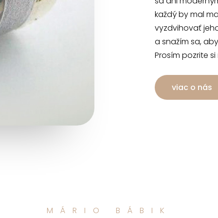
sa ani moderným
každý by mal mať
vyzdvihovať jeh
a snažím sa, aby
Prosím pozrite si
viac o nás
MÁRIO BÁBIK