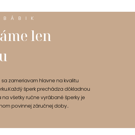
 BÁBIK
áme len
tu
u sa zameriavam hlavne na kvalitu
rku.Každý šperk prechádza dôkladnou
a na všetky ručne vyrábané šperky je
om povinnej záručnej doby..