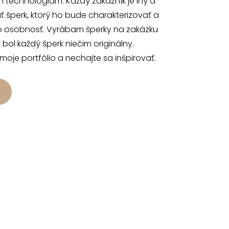
 technológiam. Každý zákazník je iný a
 šperk, ktorý ho bude charakterizovať a
o osobnosť. Vyrábam šperky na zakázku
 bol každý šperk niečim originálny.
 moje portfólio a nechajte sa inšpirovať.