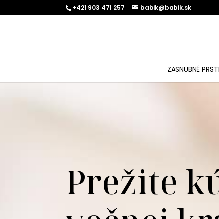
+421 903 471 257
babik@babik.sk
ZÁSNUBNÉ PRST
Prežite k