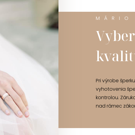
MÁRIO
Vyber
kvali
Pri výrobe šperk
vyhotovenia špe
kontrolou. Záruk
nad rámec zákon