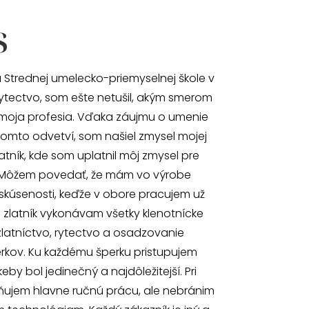
s
 Strednej umelecko-priemyselnej škole v
ytectvo, som ešte netušil, akým smerom
moja profesia. Vďaka záujmu o umenie
omto odvetví, som našiel zmysel mojej
atník, kde som uplatnil môj zmysel pre
 Môžem povedať, že mám vo výrobe
skúsenosti, keďže v obore pracujem už
o zlatník vykonávam všetky klenotnícke
zlatníctvo, rytectvo a osadzovanie
kov. Ku každému šperku pristupujem
by bol jedinečný a najdôležitejší. Pri
ňujem hlavne ručnú prácu, ale nebránim