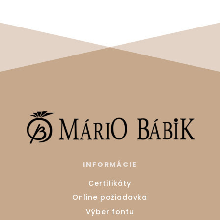
INFORMÁCIE
Certifikáty
Online požiadavka
Výber fontu