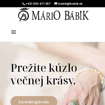
+421 903 471 257
babik@babik.sk
Prežite kúzlo
večnej krásy.
kontaktujte nás