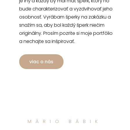
je iný a každý by mal mať šperk, ktorý ho
bude charakterizovať a vyzdvihovať jeho
osobnosť. Vyrábam šperky na zakázku a
snažím sa, aby bol každý šperk niečim
originálny. Prosím pozrite si moje portfólio
a nechajte sa inšpirovať.
viac o nás
MÁRIO BÁBIK