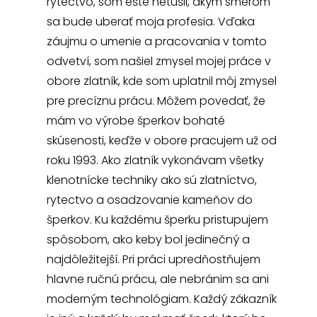
rytectvo, som ešte netušil, akým smerom
sa bude uberať moja profesia. Vďaka
záujmu o umenie a pracovania v tomto
odvetví, som našiel zmysel mojej práce v
obore zlatník, kde som uplatnil môj zmysel
pre precíznu prácu. Môžem povedať, že
mám vo výrobe šperkov bohaté
skúsenosti, keďže v obore pracujem už od
roku 1993. Ako zlatník vykonávam všetky
klenotnícke techniky ako sú zlatníctvo,
rytectvo a osadzovanie kameňov do
šperkov. Ku každému šperku pristupujem
spôsobom, ako keby bol jedinečný a
najdôležitejší. Pri práci upredňostňujem
hlavne ručnú prácu, ale nebránim sa ani
moderným technológiam. Každý zákazník