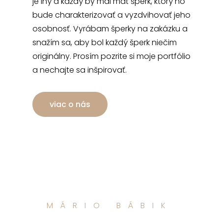
je iný a každý by mal mať šperk, ktorý ho
bude charakterizovať a vyzdvihovať jeho
osobnosť. Vyrábam šperky na zakázku a
snažím sa, aby bol každý šperk niečim
originálny. Prosím pozrite si moje portfólio
a nechajte sa inšpirovať.
viac o nás
MÁRIO BÁBIK