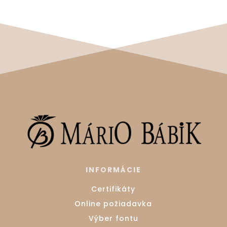
INFORMÁCIE
Certifikáty
Online požiadavka
Výber fontu