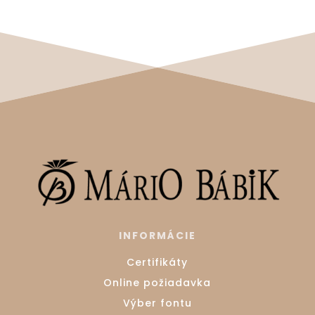
INFORMÁCIE
Certifikáty
Online požiadavka
Výber fontu