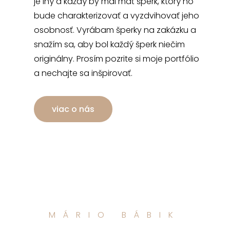
je iný a každý by mal mať šperk, ktorý ho
bude charakterizovať a vyzdvihovať jeho
osobnosť. Vyrábam šperky na zakázku a
snažím sa, aby bol každý šperk niečim
originálny. Prosím pozrite si moje portfólio
a nechajte sa inšpirovať.
viac o nás
MÁRIO BÁBIK