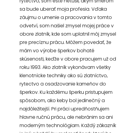
rytectvo, som ešte netušil, akým smerom
sa bude uberať moja profesia. Vďaka
záujmu o umenie a pracovania v tomto
odvetví, som našiel zmysel mojej práce v
obore zlatník, kde som uplatnil môj zmysel
pre precíznu prácu. Môžem povedať, že
mám vo výrobe šperkov bohaté
skúsenosti, keďže v obore pracujem už od
roku 1993. Ako zlatník vykonávam všetky
klenotnícke techniky ako sú zlatníctvo,
rytectvo a osadzovanie kameňov do
šperkov. Ku každému šperku pristupujem
spôsobom, ako keby bol jedinečný a
najdôležitejší. Pri práci upredňostňujem
hlavne ručnú prácu, ale nebránim sa ani
moderným technológiam. Každý zákazník