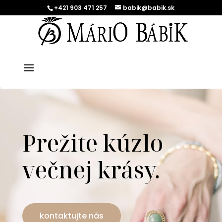
+421 903 471 257
babik@babik.sk
Prežite kúzlo
večnej krásy.
kontaktujte nás