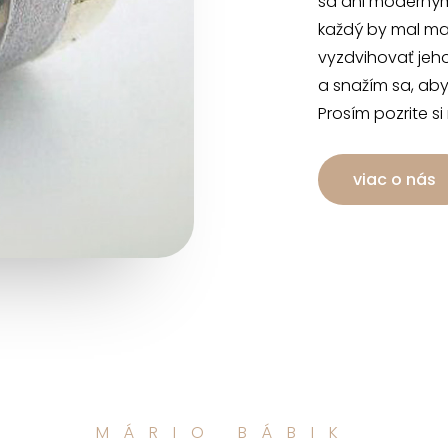
sa ani moderným
každý by mal mať
vyzdvihovať jeh
a snažím sa, aby
Prosím pozrite si
viac o nás
MÁRIO BÁBIK