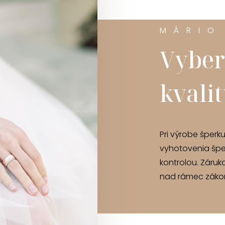
MÁRIO
Vyber
kvali
Pri výrobe šperk
vyhotovenia špe
kontrolou. Záruk
nad rámec zákon