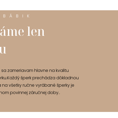
 BÁBIK
áme len
tu
u sa zameriavam hlavne na kvalitu
rku.Každý šperk prechádza dôkladnou
a na všetky ručne vyrábané šperky je
om povinnej záručnej doby..