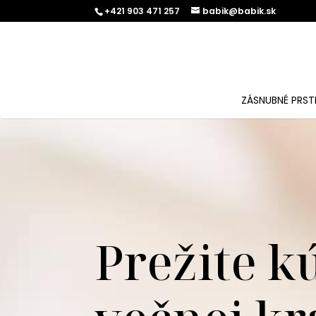
+421 903 471 257
babik@babik.sk
ZÁSNUBNÉ PRST
Prežite k