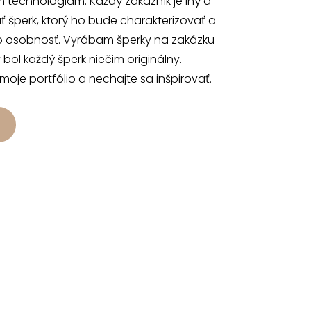
 technológiam. Každý zákazník je iný a
 šperk, ktorý ho bude charakterizovať a
o osobnosť. Vyrábam šperky na zakázku
 bol každý šperk niečim originálny.
 moje portfólio a nechajte sa inšpirovať.