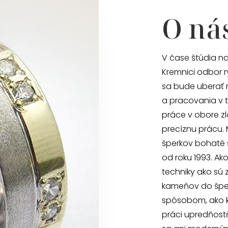
O ná
V čase štúdia na
Kremnici odbor r
sa bude uberať 
a pracovania v t
práce v obore zl
precíznu prácu.
šperkov bohaté 
od roku 1993. Ak
techniky ako sú 
kameňov do šper
spôsobom, ako ke
práci upredňost