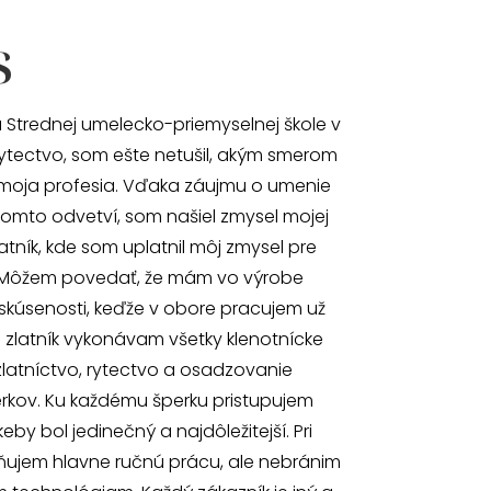
s
 Strednej umelecko-priemyselnej škole v
ytectvo, som ešte netušil, akým smerom
moja profesia. Vďaka záujmu o umenie
omto odvetví, som našiel zmysel mojej
atník, kde som uplatnil môj zmysel pre
 Môžem povedať, že mám vo výrobe
skúsenosti, keďže v obore pracujem už
o zlatník vykonávam všetky klenotnícke
zlatníctvo, rytectvo a osadzovanie
kov. Ku každému šperku pristupujem
by bol jedinečný a najdôležitejší. Pri
ňujem hlavne ručnú prácu, ale nebránim