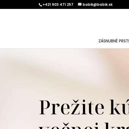
+421 903 471 257
babik@babik.sk
ZÁSNUBNÉ PRST
Prežite k