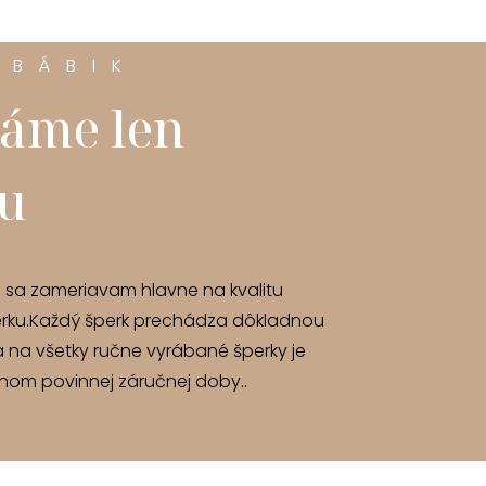
 BÁBIK
áme len
tu
u sa zameriavam hlavne na kvalitu
rku.Každý šperk prechádza dôkladnou
a na všetky ručne vyrábané šperky je
om povinnej záručnej doby..