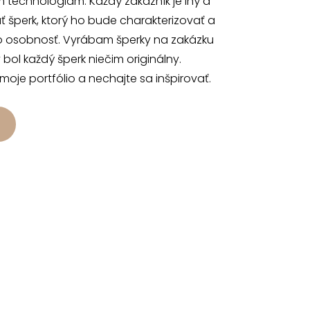
 technológiam. Každý zákazník je iný a
 šperk, ktorý ho bude charakterizovať a
o osobnosť. Vyrábam šperky na zakázku
 bol každý šperk niečim originálny.
 moje portfólio a nechajte sa inšpirovať.