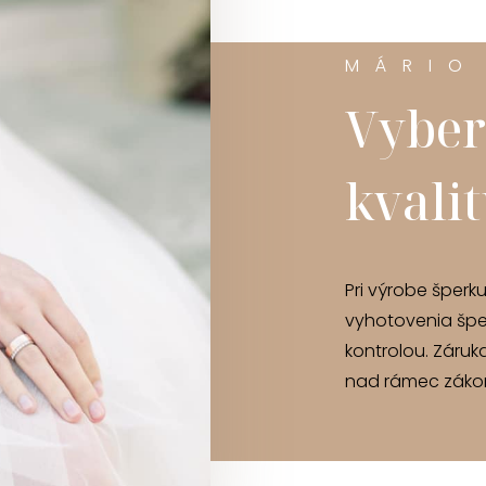
MÁRIO
Vyber
kvali
Pri výrobe šperk
vyhotovenia špe
kontrolou. Záruk
nad rámec zákon