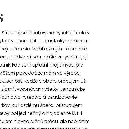
s
 Strednej umelecko-priemyselnej škole v
ytectvo, som ešte netušil, akým smerom
moja profesia. Vďaka záujmu o umenie
omto odvetví, som našiel zmysel mojej
atník, kde som uplatnil môj zmysel pre
 Môžem povedať, že mám vo výrobe
skúsenosti, keďže v obore pracujem už
o zlatník vykonávam všetky klenotnícke
zlatníctvo, rytectvo a osadzovanie
kov. Ku každému šperku pristupujem
by bol jedinečný a najdôležitejší. Pri
ňujem hlavne ručnú prácu, ale nebránim