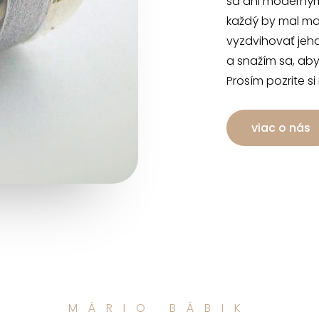
sa ani moderným
každý by mal mať
vyzdvihovať jeh
a snažím sa, aby
Prosím pozrite si
viac o nás
MÁRIO BÁBIK