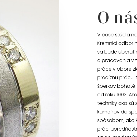
O ná
V čase štúdia na
Kremnici odbor r
sa bude uberať 
a pracovania v t
práce v obore zl
precíznu prácu.
šperkov bohaté 
od roku 1993. Ak
techniky ako sú 
kameňov do šper
spôsobom, ako ke
práci upredňost