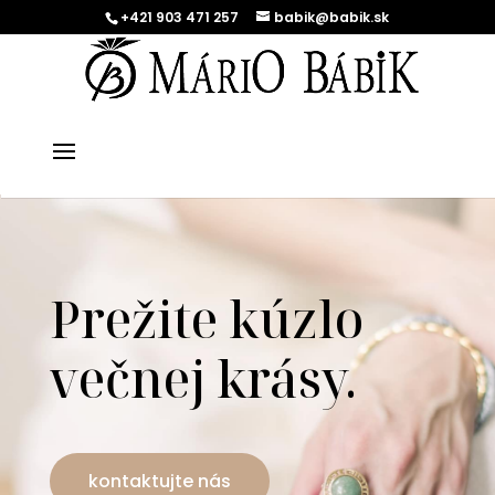
+421 903 471 257
babik@babik.sk
Prežite kúzlo
večnej krásy.
kontaktujte nás