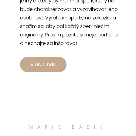
je iný a každý by mal mať šperk, ktorý ho
bude charakterizovať a vyzdvihovať jeho
osobnosť. Vyrábam šperky na zakázku a
snažím sa, aby bol každý šperk niečim
originálny. Prosím pozrite si moje portfólio
a nechajte sa inšpirovať.
viac o nás
MÁRIO BÁBIK