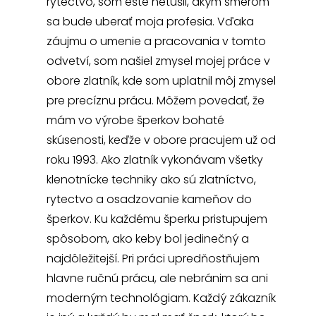
rytectvo, som ešte netušil, akým smerom
sa bude uberať moja profesia. Vďaka
záujmu o umenie a pracovania v tomto
odvetví, som našiel zmysel mojej práce v
obore zlatník, kde som uplatnil môj zmysel
pre precíznu prácu. Môžem povedať, že
mám vo výrobe šperkov bohaté
skúsenosti, keďže v obore pracujem už od
roku 1993. Ako zlatník vykonávam všetky
klenotnícke techniky ako sú zlatníctvo,
rytectvo a osadzovanie kameňov do
šperkov. Ku každému šperku pristupujem
spôsobom, ako keby bol jedinečný a
najdôležitejší. Pri práci upredňostňujem
hlavne ručnú prácu, ale nebránim sa ani
moderným technológiam. Každý zákazník