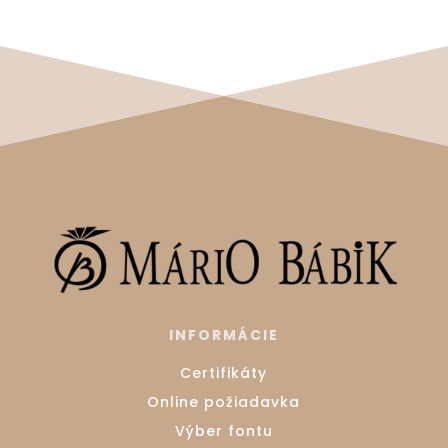
INFORMÁCIE
Certifikáty
Online požiadavka
Výber fontu