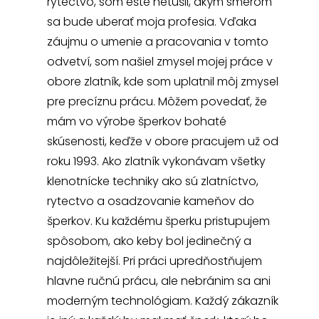
rytectvo, som ešte netušil, akým smerom
sa bude uberať moja profesia. Vďaka
záujmu o umenie a pracovania v tomto
odvetví, som našiel zmysel mojej práce v
obore zlatník, kde som uplatnil môj zmysel
pre precíznu prácu. Môžem povedať, že
mám vo výrobe šperkov bohaté
skúsenosti, keďže v obore pracujem už od
roku 1993. Ako zlatník vykonávam všetky
klenotnícke techniky ako sú zlatníctvo,
rytectvo a osadzovanie kameňov do
šperkov. Ku každému šperku pristupujem
spôsobom, ako keby bol jedinečný a
najdôležitejší. Pri práci upredňostňujem
hlavne ručnú prácu, ale nebránim sa ani
moderným technológiam. Každý zákazník