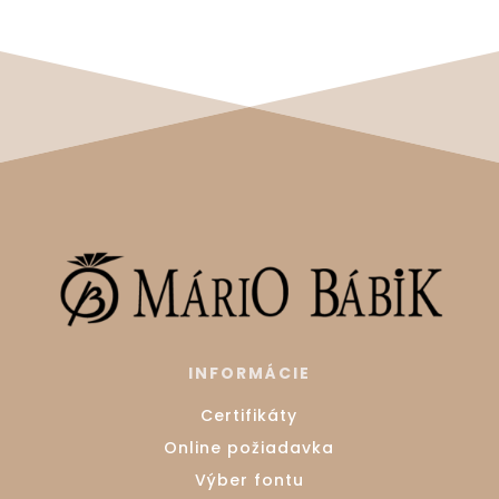
INFORMÁCIE
Certifikáty
Online požiadavka
Výber fontu