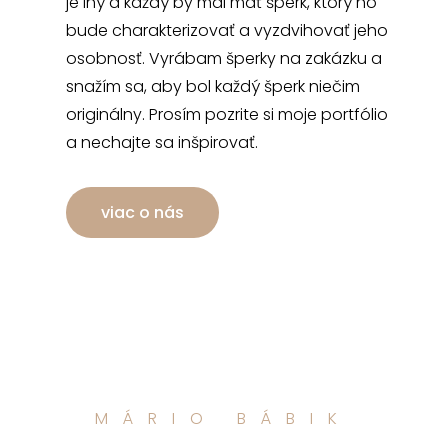
je iný a každý by mal mať šperk, ktorý ho
bude charakterizovať a vyzdvihovať jeho
osobnosť. Vyrábam šperky na zakázku a
snažím sa, aby bol každý šperk niečim
originálny. Prosím pozrite si moje portfólio
a nechajte sa inšpirovať.
viac o nás
MÁRIO BÁBIK