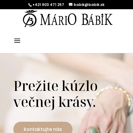
+421 903 471 257
babik@babik.sk
Prežite kúzlo
večnej krásy.
kontaktujte nás