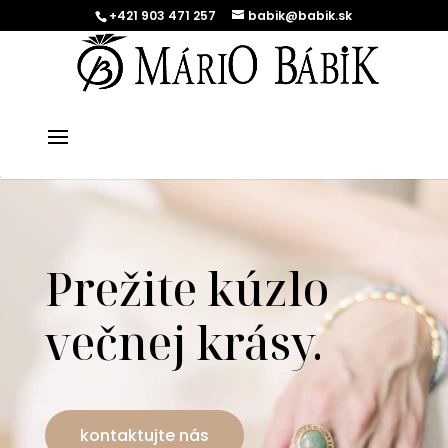
+421 903 471 257
babik@babik.sk
Prežite kúzlo
večnej krásy.
kontaktujte nás