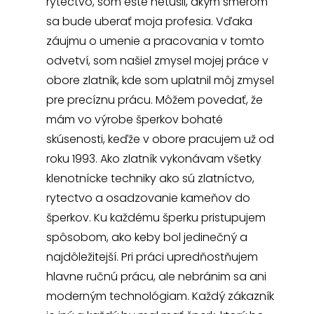
rytectvo, som ešte netušil, akým smerom
sa bude uberať moja profesia. Vďaka
záujmu o umenie a pracovania v tomto
odvetví, som našiel zmysel mojej práce v
obore zlatník, kde som uplatnil môj zmysel
pre precíznu prácu. Môžem povedať, že
mám vo výrobe šperkov bohaté
skúsenosti, keďže v obore pracujem už od
roku 1993. Ako zlatník vykonávam všetky
klenotnícke techniky ako sú zlatníctvo,
rytectvo a osadzovanie kameňov do
šperkov. Ku každému šperku pristupujem
spôsobom, ako keby bol jedinečný a
najdôležitejší. Pri práci upredňostňujem
hlavne ručnú prácu, ale nebránim sa ani
moderným technológiam. Každý zákazník