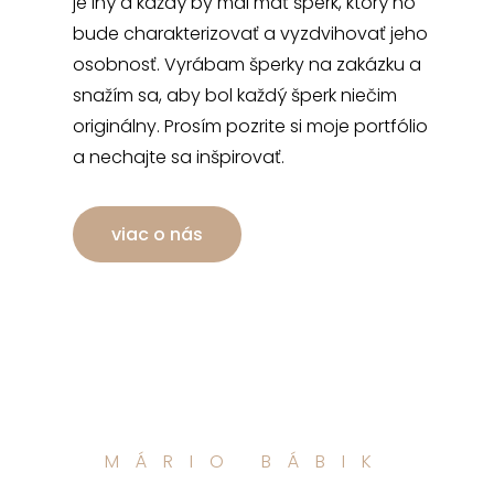
je iný a každý by mal mať šperk, ktorý ho
bude charakterizovať a vyzdvihovať jeho
osobnosť. Vyrábam šperky na zakázku a
snažím sa, aby bol každý šperk niečim
originálny. Prosím pozrite si moje portfólio
a nechajte sa inšpirovať.
viac o nás
MÁRIO BÁBIK