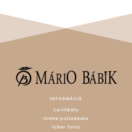
INFORMÁCIE
Certifikáty
Online požiadavka
Výber fontu