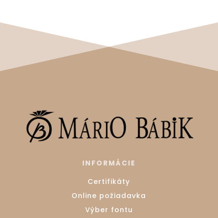
INFORMÁCIE
Certifikáty
Online požiadavka
Výber fontu