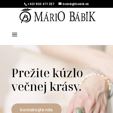
+421 903 471 257
babik@babik.sk
Prežite kúzlo
večnej krásy.
kontaktujte nás