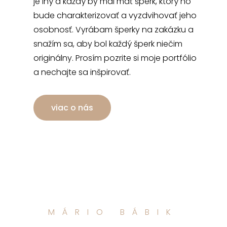
je iný a každý by mal mať šperk, ktorý ho
bude charakterizovať a vyzdvihovať jeho
osobnosť. Vyrábam šperky na zakázku a
snažím sa, aby bol každý šperk niečim
originálny. Prosím pozrite si moje portfólio
a nechajte sa inšpirovať.
viac o nás
MÁRIO BÁBIK