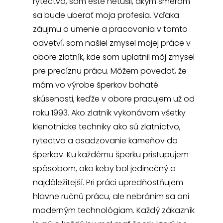
rytectvo, som ešte netušil, akým smerom
sa bude uberať moja profesia. Vďaka
záujmu o umenie a pracovania v tomto
odvetví, som našiel zmysel mojej práce v
obore zlatník, kde som uplatnil môj zmysel
pre precíznu prácu. Môžem povedať, že
mám vo výrobe šperkov bohaté
skúsenosti, keďže v obore pracujem už od
roku 1993. Ako zlatník vykonávam všetky
klenotnícke techniky ako sú zlatníctvo,
rytectvo a osadzovanie kameňov do
šperkov. Ku každému šperku pristupujem
spôsobom, ako keby bol jedinečný a
najdôležitejší. Pri práci upredňostňujem
hlavne ručnú prácu, ale nebránim sa ani
moderným technológiam. Každý zákazník