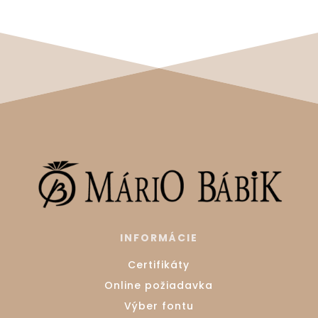
INFORMÁCIE
Certifikáty
Online požiadavka
Výber fontu