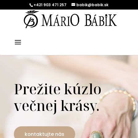
+421 903 471 257
babik@babik.sk
Prežite kúzlo
večnej krásy.
kontaktujte nás