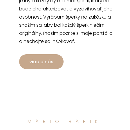
je iný a každý by mal mať šperk, ktorý ho
bude charakterizovať a vyzdvihovať jeho
osobnosť. Vyrábam šperky na zakázku a
snažím sa, aby bol každý šperk niečim
originálny. Prosím pozrite si moje portfólio
a nechajte sa inšpirovať.
viac o nás
MÁRIO BÁBIK