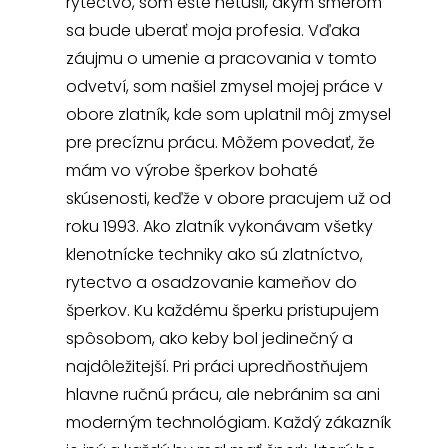
rytectvo, som ešte netušil, akým smerom
sa bude uberať moja profesia. Vďaka
záujmu o umenie a pracovania v tomto
odvetví, som našiel zmysel mojej práce v
obore zlatník, kde som uplatnil môj zmysel
pre precíznu prácu. Môžem povedať, že
mám vo výrobe šperkov bohaté
skúsenosti, keďže v obore pracujem už od
roku 1993. Ako zlatník vykonávam všetky
klenotnícke techniky ako sú zlatníctvo,
rytectvo a osadzovanie kameňov do
šperkov. Ku každému šperku pristupujem
spôsobom, ako keby bol jedinečný a
najdôležitejší. Pri práci upredňostňujem
hlavne ručnú prácu, ale nebránim sa ani
moderným technológiam. Každý zákazník