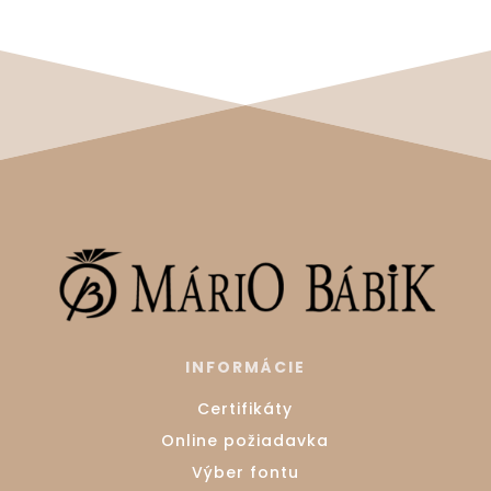
INFORMÁCIE
Certifikáty
Online požiadavka
Výber fontu