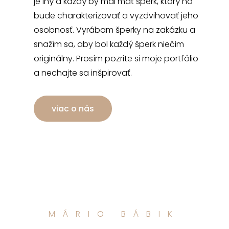
je iný a každý by mal mať šperk, ktorý ho
bude charakterizovať a vyzdvihovať jeho
osobnosť. Vyrábam šperky na zakázku a
snažím sa, aby bol každý šperk niečim
originálny. Prosím pozrite si moje portfólio
a nechajte sa inšpirovať.
viac o nás
MÁRIO BÁBIK