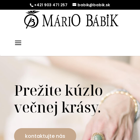
+421 903 471 257
babik@babik.sk
Prežite kúzlo
večnej krásy.
kontaktujte nás