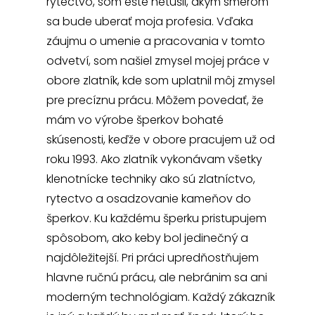
rytectvo, som ešte netušil, akým smerom
sa bude uberať moja profesia. Vďaka
záujmu o umenie a pracovania v tomto
odvetví, som našiel zmysel mojej práce v
obore zlatník, kde som uplatnil môj zmysel
pre precíznu prácu. Môžem povedať, že
mám vo výrobe šperkov bohaté
skúsenosti, keďže v obore pracujem už od
roku 1993. Ako zlatník vykonávam všetky
klenotnícke techniky ako sú zlatníctvo,
rytectvo a osadzovanie kameňov do
šperkov. Ku každému šperku pristupujem
spôsobom, ako keby bol jedinečný a
najdôležitejší. Pri práci upredňostňujem
hlavne ručnú prácu, ale nebránim sa ani
moderným technológiam. Každý zákazník