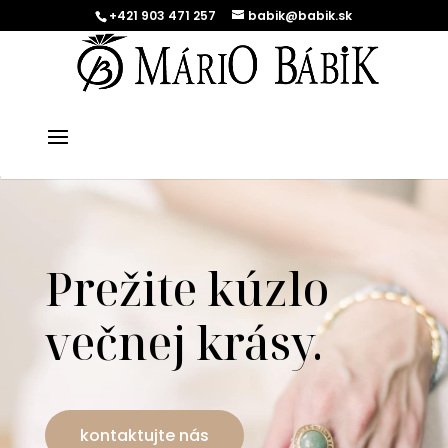
+421 903 471 257
babik@babik.sk
Prežite kúzlo
večnej krásy.
kontaktujte nás