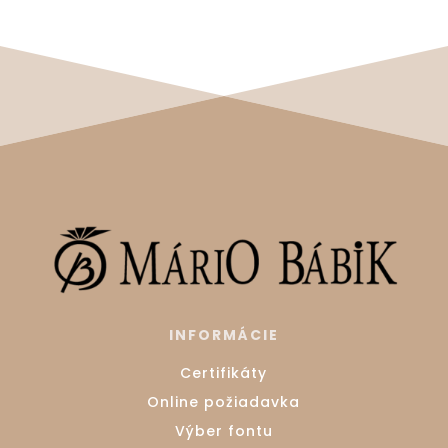
INFORMÁCIE
Certifikáty
Online požiadavka
Výber fontu