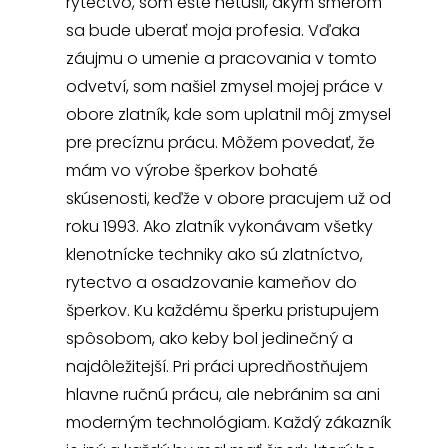
rytectvo, som ešte netušil, akým smerom
sa bude uberať moja profesia. Vďaka
záujmu o umenie a pracovania v tomto
odvetví, som našiel zmysel mojej práce v
obore zlatník, kde som uplatnil môj zmysel
pre precíznu prácu. Môžem povedať, že
mám vo výrobe šperkov bohaté
skúsenosti, keďže v obore pracujem už od
roku 1993. Ako zlatník vykonávam všetky
klenotnícke techniky ako sú zlatníctvo,
rytectvo a osadzovanie kameňov do
šperkov. Ku každému šperku pristupujem
spôsobom, ako keby bol jedinečný a
najdôležitejší. Pri práci upredňostňujem
hlavne ručnú prácu, ale nebránim sa ani
moderným technológiam. Každý zákazník