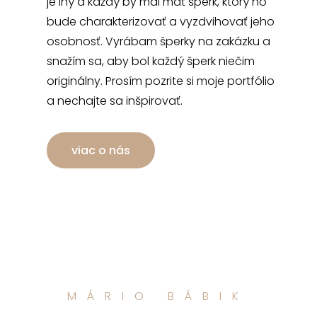
je iný a každý by mal mať šperk, ktorý ho
bude charakterizovať a vyzdvihovať jeho
osobnosť. Vyrábam šperky na zakázku a
snažím sa, aby bol každý šperk niečim
originálny. Prosím pozrite si moje portfólio
a nechajte sa inšpirovať.
viac o nás
MÁRIO BÁBIK