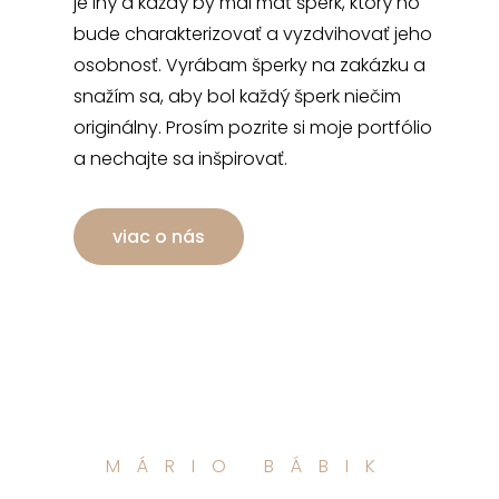
je iný a každý by mal mať šperk, ktorý ho
bude charakterizovať a vyzdvihovať jeho
osobnosť. Vyrábam šperky na zakázku a
snažím sa, aby bol každý šperk niečim
originálny. Prosím pozrite si moje portfólio
a nechajte sa inšpirovať.
viac o nás
MÁRIO BÁBIK