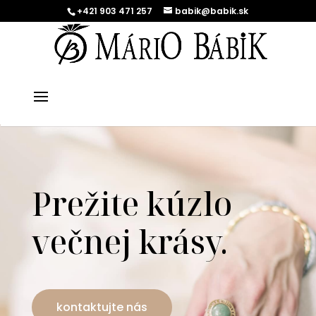
+421 903 471 257
babik@babik.sk
Prežite kúzlo
večnej krásy.
kontaktujte nás