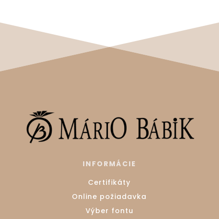
INFORMÁCIE
Certifikáty
Online požiadavka
Výber fontu