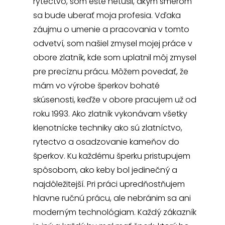
rytectvo, som ešte netušil, akým smerom
sa bude uberať moja profesia. Vďaka
záujmu o umenie a pracovania v tomto
odvetví, som našiel zmysel mojej práce v
obore zlatník, kde som uplatnil môj zmysel
pre precíznu prácu. Môžem povedať, že
mám vo výrobe šperkov bohaté
skúsenosti, keďže v obore pracujem už od
roku 1993. Ako zlatník vykonávam všetky
klenotnícke techniky ako sú zlatníctvo,
rytectvo a osadzovanie kameňov do
šperkov. Ku každému šperku pristupujem
spôsobom, ako keby bol jedinečný a
najdôležitejší. Pri práci upredňostňujem
hlavne ručnú prácu, ale nebránim sa ani
moderným technológiam. Každý zákazník