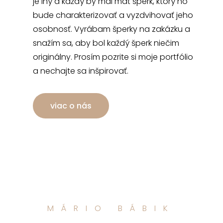
je iný a každý by mal mať šperk, ktorý ho
bude charakterizovať a vyzdvihovať jeho
osobnosť. Vyrábam šperky na zakázku a
snažím sa, aby bol každý šperk niečim
originálny. Prosím pozrite si moje portfólio
a nechajte sa inšpirovať.
viac o nás
MÁRIO BÁBIK