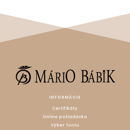
INFORMÁCIE
Certifikáty
Online požiadavka
Výber fontu