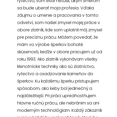
rytectvo, som ešte netušil, akým smerom
sa bude uberať moja profesia. Vďaka
záujmu o umenie a pracovania v tomto
odvetví, som našiel zmysel mojej práce v
obore zlatník, kde som uplatnil môj zmysel
pre precíznu prácu. Môžem povedať, že
mám vo výrobe šperkov bohaté
skúsenosti, keďže v obore pracujem už od
roku 1993. Ako zlatník vykonávam všetky
klenotnícke techniky ako sú zlatníctvo,
rytectvo a osadzovanie kameňov do
šperkov. Ku každému šperku pristupujem
spôsobom, ako keby bol jedinečný a
najdôležitejší. Pri práci upredňostňujem
hlavne ručnú prácu, ale nebránim sa ani
moderným technológiam. Každý zákazník