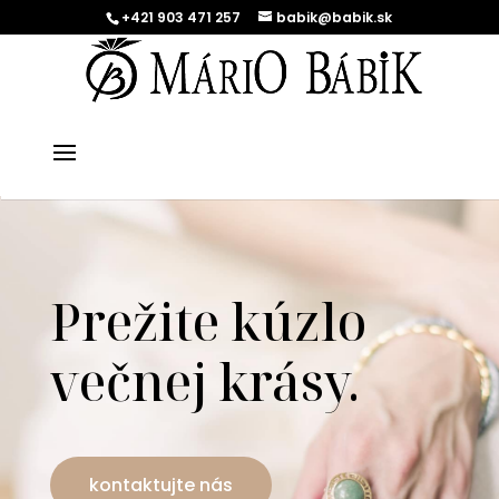
+421 903 471 257
babik@babik.sk
Prežite kúzlo
večnej krásy.
kontaktujte nás