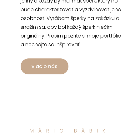
je iný a každý by mal mať šperk, ktorý ho
bude charakterizovať a vyzdvihovať jeho
osobnosť. Vyrábam šperky na zakázku a
snažím sa, aby bol každý šperk niečim
originálny. Prosím pozrite si moje portfólio
a nechajte sa inšpirovať.
viac o nás
MÁRIO BÁBIK