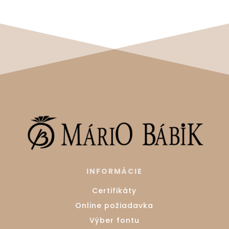
INFORMÁCIE
Certifikáty
Online požiadavka
Výber fontu