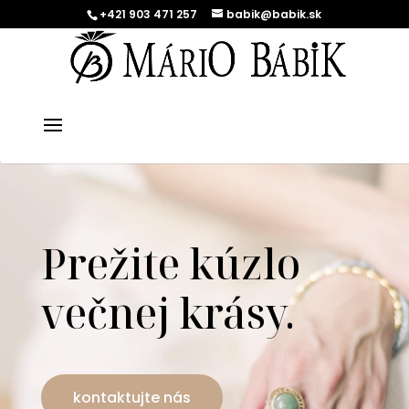
+421 903 471 257
babik@babik.sk
Prežite kúzlo
večnej krásy.
kontaktujte nás