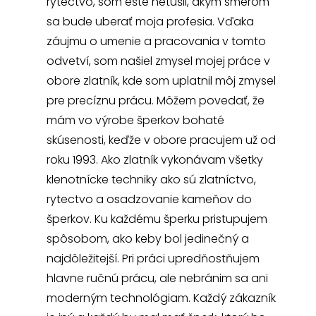
rytectvo, som ešte netušil, akým smerom
sa bude uberať moja profesia. Vďaka
záujmu o umenie a pracovania v tomto
odvetví, som našiel zmysel mojej práce v
obore zlatník, kde som uplatnil môj zmysel
pre precíznu prácu. Môžem povedať, že
mám vo výrobe šperkov bohaté
skúsenosti, keďže v obore pracujem už od
roku 1993. Ako zlatník vykonávam všetky
klenotnícke techniky ako sú zlatníctvo,
rytectvo a osadzovanie kameňov do
šperkov. Ku každému šperku pristupujem
spôsobom, ako keby bol jedinečný a
najdôležitejší. Pri práci upredňostňujem
hlavne ručnú prácu, ale nebránim sa ani
moderným technológiam. Každý zákazník