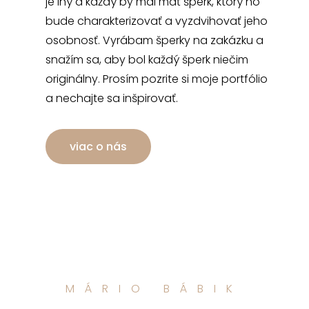
je iný a každý by mal mať šperk, ktorý ho
bude charakterizovať a vyzdvihovať jeho
osobnosť. Vyrábam šperky na zakázku a
snažím sa, aby bol každý šperk niečim
originálny. Prosím pozrite si moje portfólio
a nechajte sa inšpirovať.
viac o nás
MÁRIO BÁBIK