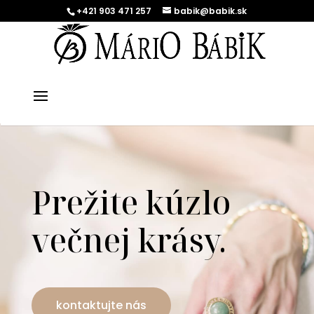
+421 903 471 257
babik@babik.sk
Prežite kúzlo
večnej krásy.
kontaktujte nás