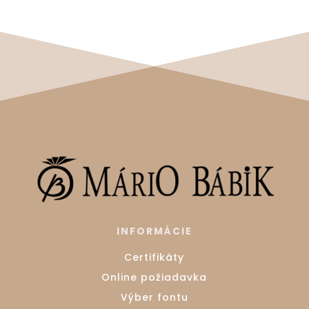
INFORMÁCIE
Certifikáty
Online požiadavka
Výber fontu