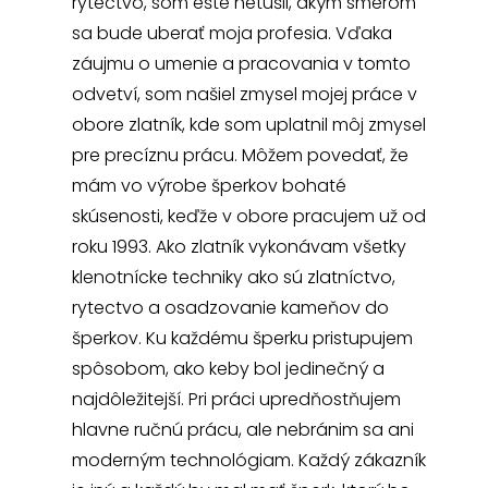
rytectvo, som ešte netušil, akým smerom
sa bude uberať moja profesia. Vďaka
záujmu o umenie a pracovania v tomto
odvetví, som našiel zmysel mojej práce v
obore zlatník, kde som uplatnil môj zmysel
pre precíznu prácu. Môžem povedať, že
mám vo výrobe šperkov bohaté
skúsenosti, keďže v obore pracujem už od
roku 1993. Ako zlatník vykonávam všetky
klenotnícke techniky ako sú zlatníctvo,
rytectvo a osadzovanie kameňov do
šperkov. Ku každému šperku pristupujem
spôsobom, ako keby bol jedinečný a
najdôležitejší. Pri práci upredňostňujem
hlavne ručnú prácu, ale nebránim sa ani
moderným technológiam. Každý zákazník