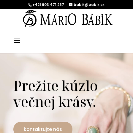
+421 903 471 257
babik@babik.sk
Prežite kúzlo
večnej krásy.
kontaktujte nás