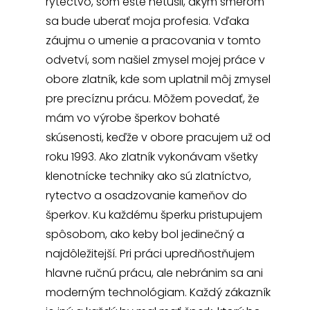
rytectvo, som ešte netušil, akým smerom
sa bude uberať moja profesia. Vďaka
záujmu o umenie a pracovania v tomto
odvetví, som našiel zmysel mojej práce v
obore zlatník, kde som uplatnil môj zmysel
pre precíznu prácu. Môžem povedať, že
mám vo výrobe šperkov bohaté
skúsenosti, keďže v obore pracujem už od
roku 1993. Ako zlatník vykonávam všetky
klenotnícke techniky ako sú zlatníctvo,
rytectvo a osadzovanie kameňov do
šperkov. Ku každému šperku pristupujem
spôsobom, ako keby bol jedinečný a
najdôležitejší. Pri práci upredňostňujem
hlavne ručnú prácu, ale nebránim sa ani
moderným technológiam. Každý zákazník