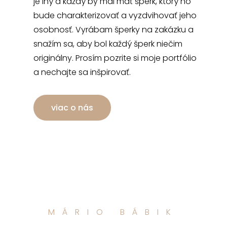
je iný a každý by mal mať šperk, ktorý ho
bude charakterizovať a vyzdvihovať jeho
osobnosť. Vyrábam šperky na zakázku a
snažím sa, aby bol každý šperk niečim
originálny. Prosím pozrite si moje portfólio
a nechajte sa inšpirovať.
viac o nás
MÁRIO BÁBIK