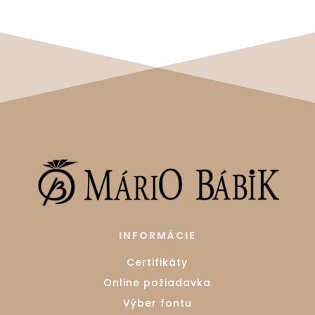
INFORMÁCIE
Certifikáty
Online požiadavka
Výber fontu