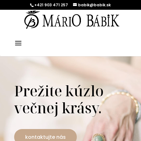
+421 903 471 257
babik@babik.sk
Prežite kúzlo
večnej krásy.
kontaktujte nás