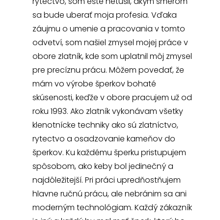
rytectvo, som ešte netušil, akým smerom
sa bude uberať moja profesia. Vďaka
záujmu o umenie a pracovania v tomto
odvetví, som našiel zmysel mojej práce v
obore zlatník, kde som uplatnil môj zmysel
pre precíznu prácu. Môžem povedať, že
mám vo výrobe šperkov bohaté
skúsenosti, keďže v obore pracujem už od
roku 1993. Ako zlatník vykonávam všetky
klenotnícke techniky ako sú zlatníctvo,
rytectvo a osadzovanie kameňov do
šperkov. Ku každému šperku pristupujem
spôsobom, ako keby bol jedinečný a
najdôležitejší. Pri práci upredňostňujem
hlavne ručnú prácu, ale nebránim sa ani
moderným technológiam. Každý zákazník