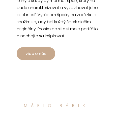
je iný a každý by mal mať šperk, ktorý ho
bude charakterizovať a vyzdvihovať jeho
osobnosť. Vyrábam šperky na zakázku a
snažím sa, aby bol každý šperk niečim
originálny. Prosím pozrite si moje portfólio
a nechajte sa inšpirovať.
viac o nás
MÁRIO BÁBIK