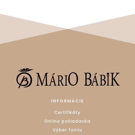
INFORMÁCIE
Certifikáty
Online požiadavka
Výber fontu