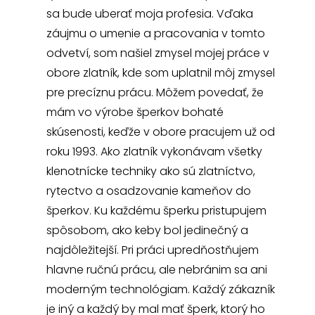
sa bude uberať moja profesia. Vďaka
záujmu o umenie a pracovania v tomto
odvetví, som našiel zmysel mojej práce v
obore zlatník, kde som uplatnil môj zmysel
pre precíznu prácu. Môžem povedať, že
mám vo výrobe šperkov bohaté
skúsenosti, keďže v obore pracujem už od
roku 1993. Ako zlatník vykonávam všetky
klenotnícke techniky ako sú zlatníctvo,
rytectvo a osadzovanie kameňov do
šperkov. Ku každému šperku pristupujem
spôsobom, ako keby bol jedinečný a
najdôležitejší. Pri práci upredňostňujem
hlavne ručnú prácu, ale nebránim sa ani
moderným technológiam. Každý zákazník
je iný a každý by mal mať šperk, ktorý ho