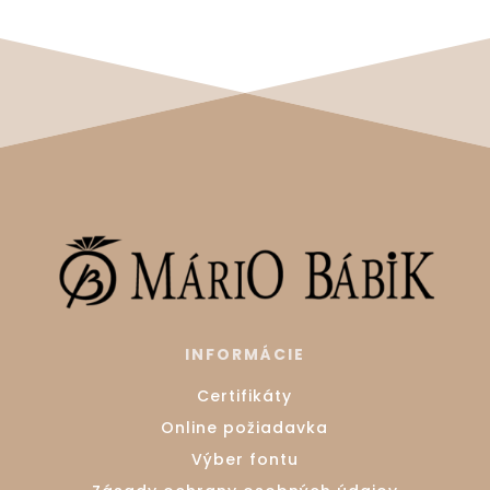
INFORMÁCIE
Certifikáty
Online požiadavka
Výber fontu