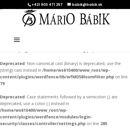
+421 903 471 257
babik@babik.sk
Deprecated
: Non-canonical cast (double) is deprecated, use the
(float) cast instead in
/home/ws610400/www_root/wp-
content/plugins/w3-total-cache/Util_Request.php
on line
91
Deprecated
: Non-canonical cast (double) is deprecated, use the
(float) cast instead in
/home/ws610400/www_root/wp-
content/plugins/wordfence/lib/wfConfig.php
on line
2008
Deprecated
: Non-canonical cast (binary) is deprecated, use the
(string) cast instead in
/home/ws610400/www_root/wp-
content/plugins/wordfence/lib/wfMD5BloomFilter.php
on line
79
Deprecated
: Case statements followed by a semicolon (;) are
deprecated, use a colon (:) instead in
/home/ws610400/www_root/wp-
content/plugins/wordfence/modules/login-
security/classes/controller/settings.php
on line
285