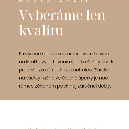
MÁRIO BÁBIK
Vyberáme len
kvalitu
Pri výrobe šperku sa zameriavam hlavne
na kvalitu vyhotovenia šperku.Každý šperk
prechádza dôkladnou kontrolou. Záruka
na všetky ručne vyrábané šperky je nad
rámec zákonom povinnej záručnej doby..