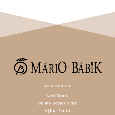
INFORMÁCIE
Certifikáty
Online požiadavka
Výber fontu