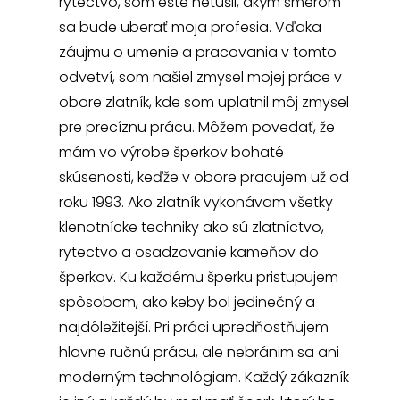
rytectvo, som ešte netušil, akým smerom
sa bude uberať moja profesia. Vďaka
záujmu o umenie a pracovania v tomto
odvetví, som našiel zmysel mojej práce v
obore zlatník, kde som uplatnil môj zmysel
pre precíznu prácu. Môžem povedať, že
mám vo výrobe šperkov bohaté
skúsenosti, keďže v obore pracujem už od
roku 1993. Ako zlatník vykonávam všetky
klenotnícke techniky ako sú zlatníctvo,
rytectvo a osadzovanie kameňov do
šperkov. Ku každému šperku pristupujem
spôsobom, ako keby bol jedinečný a
najdôležitejší. Pri práci upredňostňujem
hlavne ručnú prácu, ale nebránim sa ani
moderným technológiam. Každý zákazník