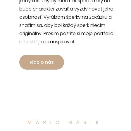
je iný a každý by mal mať šperk, ktorý ho
bude charakterizovať a vyzdvihovať jeho
osobnosť. Vyrábam šperky na zakázku a
snažím sa, aby bol každý šperk niečim
originálny. Prosím pozrite si moje portfólio
a nechajte sa inšpirovať.
viac o nás
MÁRIO BÁBIK