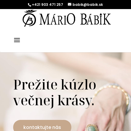
+421 903 471 257
babik@babik.sk
Prežite kúzlo
večnej krásy.
kontaktujte nás