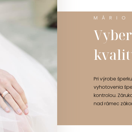
MÁRIO
Vyber
kvali
Pri výrobe šperk
vyhotovenia špe
kontrolou. Záruk
nad rámec zákon