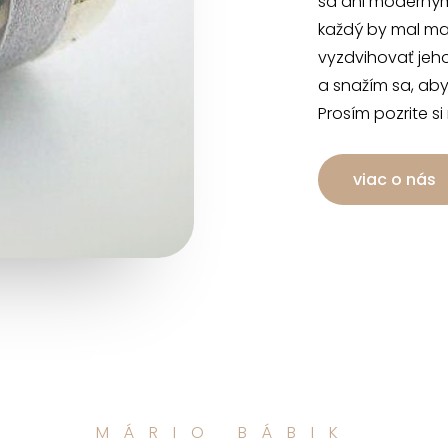
sa ani moderným
každý by mal mať
vyzdvihovať jeh
a snažím sa, aby
Prosím pozrite si
viac o nás
MÁRIO BÁBIK