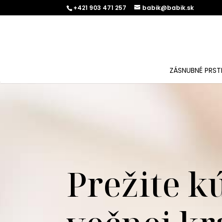
+421 903 471 257
babik@babik.sk
ZÁSNUBNÉ PRST
Prežite k