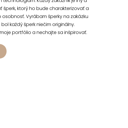
 technológiam. Každý zákazník je iný a
 šperk, ktorý ho bude charakterizovať a
o osobnosť. Vyrábam šperky na zakázku
 bol každý šperk niečim originálny.
 moje portfólio a nechajte sa inšpirovať.