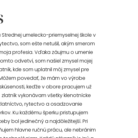
s
 Strednej umelecko-priemyselnej škole v
ytectvo, som ešte netušil, akým smerom
moja profesia. Vďaka záujmu o umenie
omto odvetví, som našiel zmysel mojej
atník, kde som uplatnil môj zmysel pre
 Môžem povedať, že mám vo výrobe
skúsenosti, keďže v obore pracujem už
o zlatník vykonávam všetky klenotnícke
zlatníctvo, rytectvo a osadzovanie
kov. Ku každému šperku pristupujem
by bol jedinečný a najdôležitejší. Pri
ňujem hlavne ručnú prácu, ale nebránim