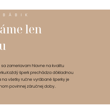
 BÁBIK
áme len
tu
u sa zameriavam hlavne na kvalitu
rku.Každý šperk prechádza dôkladnou
a na všetky ručne vyrábané šperky je
om povinnej záručnej doby..