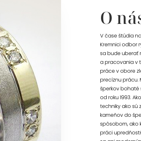
O ná
V čase štúdia na
Kremnici odbor r
sa bude uberať 
a pracovania v t
práce v obore zl
precíznu prácu.
šperkov bohaté 
od roku 1993. Ak
techniky ako sú 
kameňov do šper
spôsobom, ako ke
práci upredňost