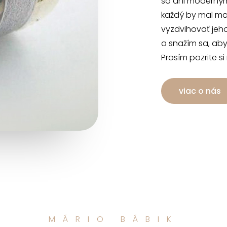
sa ani moderným
každý by mal mať
vyzdvihovať jeh
a snažím sa, aby
Prosím pozrite si
viac o nás
MÁRIO BÁBIK