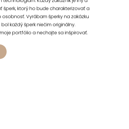
 technológiam. Každý zákazník je iný a
 šperk, ktorý ho bude charakterizovať a
o osobnosť. Vyrábam šperky na zakázku
 bol každý šperk niečim originálny.
 moje portfólio a nechajte sa inšpirovať.