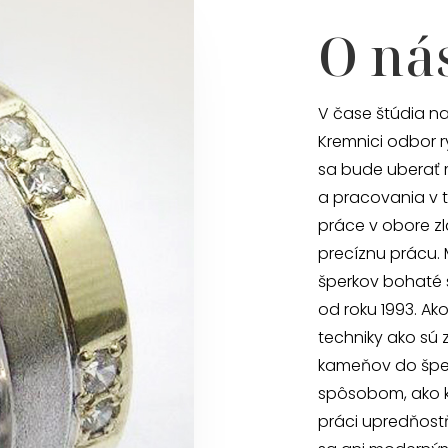
O ná
V čase štúdia na
Kremnici odbor r
sa bude uberať 
a pracovania v t
práce v obore zl
precíznu prácu.
šperkov bohaté 
od roku 1993. Ak
techniky ako sú 
kameňov do šper
spôsobom, ako ke
práci upredňost