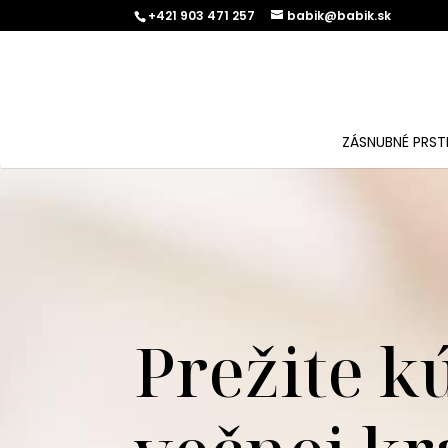
+421 903 471 257
babik@babik.sk
ZÁSNUBNÉ PRST
Prežite k