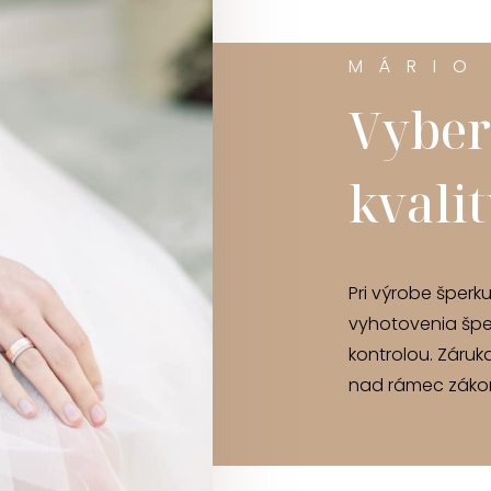
MÁRIO
Vyber
kvali
Pri výrobe šperk
vyhotovenia špe
kontrolou. Záruk
nad rámec zákon