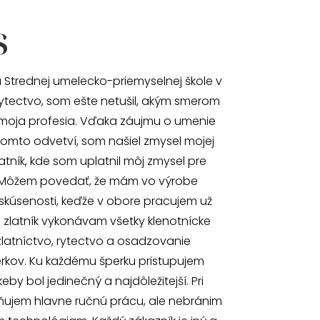
s
 Strednej umelecko-priemyselnej škole v
ytectvo, som ešte netušil, akým smerom
moja profesia. Vďaka záujmu o umenie
omto odvetví, som našiel zmysel mojej
atník, kde som uplatnil môj zmysel pre
 Môžem povedať, že mám vo výrobe
skúsenosti, keďže v obore pracujem už
o zlatník vykonávam všetky klenotnícke
zlatníctvo, rytectvo a osadzovanie
kov. Ku každému šperku pristupujem
by bol jedinečný a najdôležitejší. Pri
ňujem hlavne ručnú prácu, ale nebránim