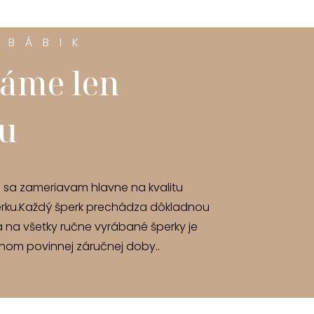
 BÁBIK
áme len
tu
u sa zameriavam hlavne na kvalitu
rku.Každý šperk prechádza dôkladnou
a na všetky ručne vyrábané šperky je
om povinnej záručnej doby..