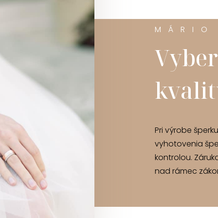
MÁRIO
Vyber
kvali
Pri výrobe šperk
vyhotovenia špe
kontrolou. Záruk
nad rámec zákon