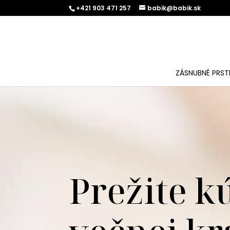
+421 903 471 257
babik@babik.sk
ZÁSNUBNÉ PRST
Prežite k