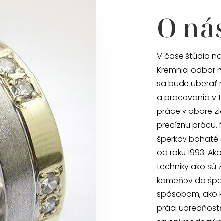
O ná
V čase štúdia na
Kremnici odbor r
sa bude uberať 
a pracovania v t
práce v obore zl
precíznu prácu.
šperkov bohaté 
od roku 1993. Ak
techniky ako sú 
kameňov do šper
spôsobom, ako ke
práci upredňost