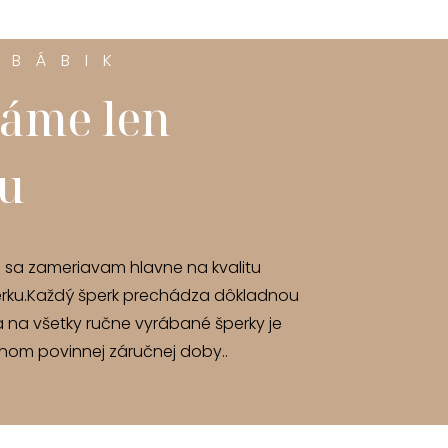
 BÁBIK
áme len
tu
u sa zameriavam hlavne na kvalitu
rku.Každý šperk prechádza dôkladnou
a na všetky ručne vyrábané šperky je
om povinnej záručnej doby..