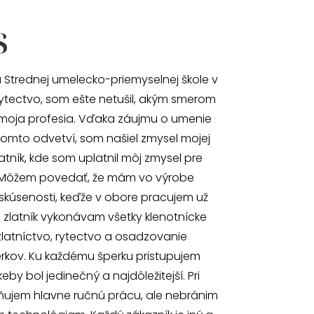
s
 Strednej umelecko-priemyselnej škole v
ytectvo, som ešte netušil, akým smerom
moja profesia. Vďaka záujmu o umenie
omto odvetví, som našiel zmysel mojej
atník, kde som uplatnil môj zmysel pre
 Môžem povedať, že mám vo výrobe
skúsenosti, keďže v obore pracujem už
o zlatník vykonávam všetky klenotnícke
zlatníctvo, rytectvo a osadzovanie
kov. Ku každému šperku pristupujem
by bol jedinečný a najdôležitejší. Pri
ňujem hlavne ručnú prácu, ale nebránim