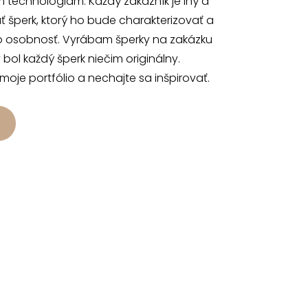
 technológiam. Každý zákazník je iný a
 šperk, ktorý ho bude charakterizovať a
o osobnosť. Vyrábam šperky na zakázku
 bol každý šperk niečim originálny.
 moje portfólio a nechajte sa inšpirovať.