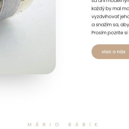
sa ani moderným
každý by mal mať
vyzdvihovať jeh
a snažím sa, aby
Prosím pozrite si
viac o nás
MÁRIO BÁBIK