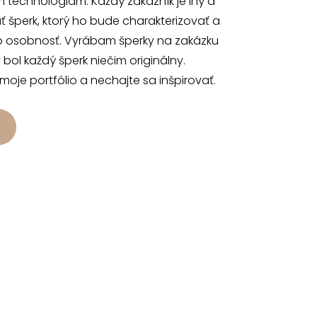
 technológiam. Každý zákazník je iný a
 šperk, ktorý ho bude charakterizovať a
o osobnosť. Vyrábam šperky na zakázku
 bol každý šperk niečim originálny.
 moje portfólio a nechajte sa inšpirovať.