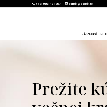
+421 903 471 257
babik@babik.sk
ZÁSNUBNÉ PRST
Prežite k