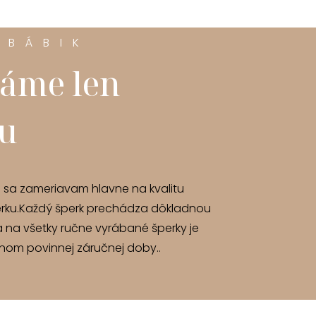
 BÁBIK
áme len
tu
u sa zameriavam hlavne na kvalitu
rku.Každý šperk prechádza dôkladnou
a na všetky ručne vyrábané šperky je
om povinnej záručnej doby..