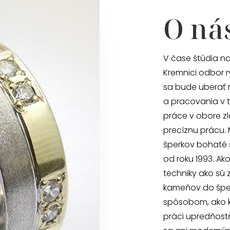
O ná
V čase štúdia na
Kremnici odbor r
sa bude uberať 
a pracovania v t
práce v obore zl
precíznu prácu.
šperkov bohaté 
od roku 1993. Ak
techniky ako sú 
kameňov do šper
spôsobom, ako ke
práci upredňost