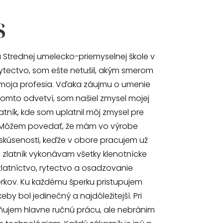
s
 Strednej umelecko-priemyselnej škole v
ytectvo, som ešte netušil, akým smerom
moja profesia. Vďaka záujmu o umenie
omto odvetví, som našiel zmysel mojej
atník, kde som uplatnil môj zmysel pre
 Môžem povedať, že mám vo výrobe
skúsenosti, keďže v obore pracujem už
o zlatník vykonávam všetky klenotnícke
zlatníctvo, rytectvo a osadzovanie
kov. Ku každému šperku pristupujem
by bol jedinečný a najdôležitejší. Pri
ňujem hlavne ručnú prácu, ale nebránim