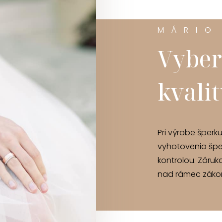
MÁRIO
Vyber
kvali
Pri výrobe šperk
vyhotovenia špe
kontrolou. Záruk
nad rámec zákon