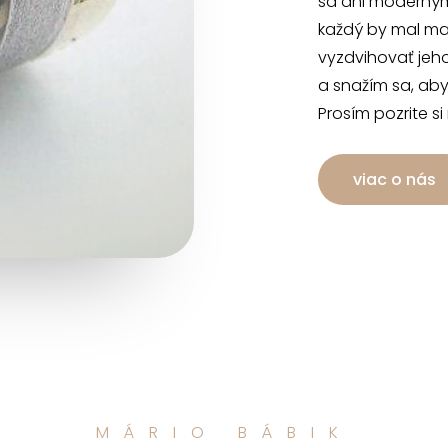
sa ani moderným
každý by mal mať
vyzdvihovať jeh
a snažím sa, aby
Prosím pozrite si
viac o nás
MÁRIO BÁBIK