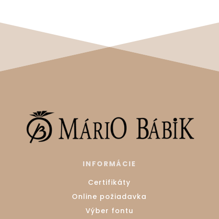
INFORMÁCIE
Certifikáty
Online požiadavka
Výber fontu