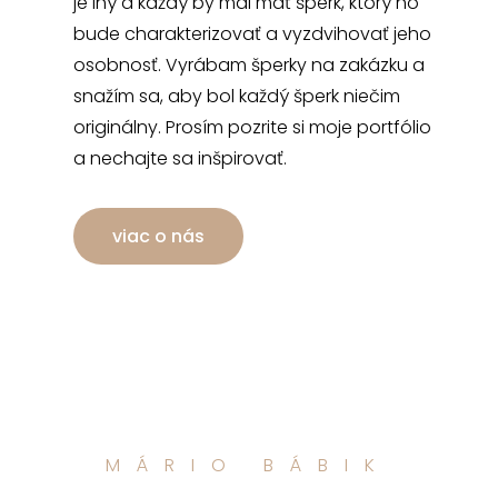
je iný a každý by mal mať šperk, ktorý ho
bude charakterizovať a vyzdvihovať jeho
osobnosť. Vyrábam šperky na zakázku a
snažím sa, aby bol každý šperk niečim
originálny. Prosím pozrite si moje portfólio
a nechajte sa inšpirovať.
viac o nás
MÁRIO BÁBIK