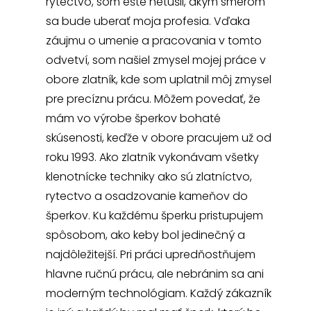
rytectvo, som ešte netušil, akým smerom
sa bude uberať moja profesia. Vďaka
záujmu o umenie a pracovania v tomto
odvetví, som našiel zmysel mojej práce v
obore zlatník, kde som uplatnil môj zmysel
pre precíznu prácu. Môžem povedať, že
mám vo výrobe šperkov bohaté
skúsenosti, keďže v obore pracujem už od
roku 1993. Ako zlatník vykonávam všetky
klenotnícke techniky ako sú zlatníctvo,
rytectvo a osadzovanie kameňov do
šperkov. Ku každému šperku pristupujem
spôsobom, ako keby bol jedinečný a
najdôležitejší. Pri práci upredňostňujem
hlavne ručnú prácu, ale nebránim sa ani
moderným technológiam. Každý zákazník