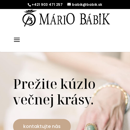
+421 903 471 257
babik@babik.sk
Prežite kúzlo
večnej krásy.
kontaktujte nás