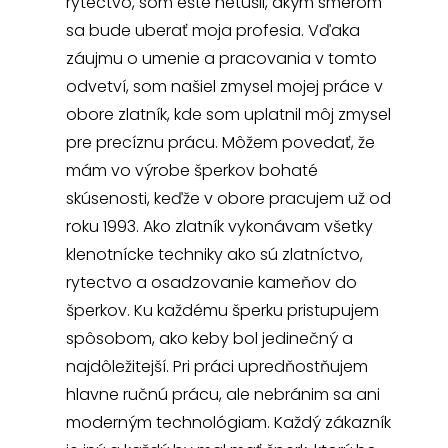
rytectvo, som ešte netušil, akým smerom
sa bude uberať moja profesia. Vďaka
záujmu o umenie a pracovania v tomto
odvetví, som našiel zmysel mojej práce v
obore zlatník, kde som uplatnil môj zmysel
pre precíznu prácu. Môžem povedať, že
mám vo výrobe šperkov bohaté
skúsenosti, keďže v obore pracujem už od
roku 1993. Ako zlatník vykonávam všetky
klenotnícke techniky ako sú zlatníctvo,
rytectvo a osadzovanie kameňov do
šperkov. Ku každému šperku pristupujem
spôsobom, ako keby bol jedinečný a
najdôležitejší. Pri práci upredňostňujem
hlavne ručnú prácu, ale nebránim sa ani
moderným technológiam. Každý zákazník