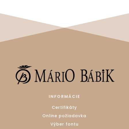
INFORMÁCIE
Certifikáty
Online požiadavka
Výber fontu