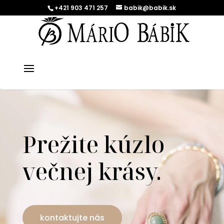
+421 903 471 257
babik@babik.sk
Prežite kúzlo
večnej krásy.
kontaktujte nás