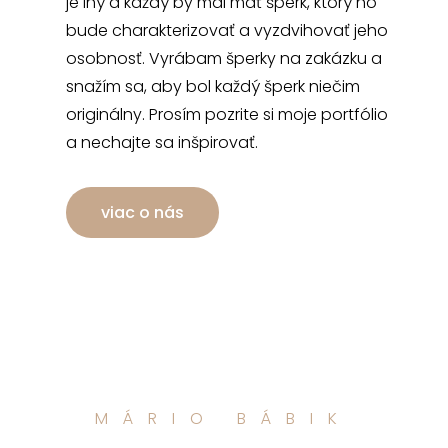
je iný a každý by mal mať šperk, ktorý ho
bude charakterizovať a vyzdvihovať jeho
osobnosť. Vyrábam šperky na zakázku a
snažím sa, aby bol každý šperk niečim
originálny. Prosím pozrite si moje portfólio
a nechajte sa inšpirovať.
viac o nás
MÁRIO BÁBIK